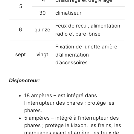
14
Chauffage et dégivrage
5
30
climatiseur
Feux de recul, alimentation
6
quinze
radio et pare-brise
Fixation de lunette arrière
sept
vingt
d’alimentation
d’accessoires
Disjoncteur:
18 ampères – est intégré dans
l’interrupteur des phares ;
protège les
phares.
5 ampères – intégré à l’interrupteur des
phares ;
protège le klaxon, les freins, les
marquages ​​avant et arrière, les feux de