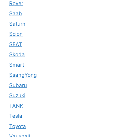
Rover
Saab
Saturn
Scion
SEAT
Skoda
Smart
SsangYong
Subaru
Suzuki
TANK
Tesla
Toyota
Vauxhall