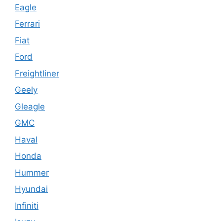
Eagle
Ferrari
Fiat
Ford
Freightliner
Geely
Gleagle
GMC
Haval
Honda
Hummer
Hyundai
Infiniti