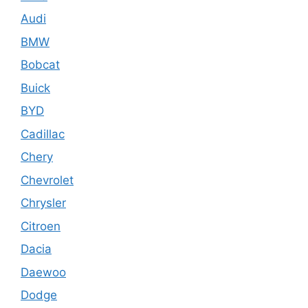
Audi
BMW
Bobcat
Buick
BYD
Cadillac
Chery
Chevrolet
Chrysler
Citroen
Dacia
Daewoo
Dodge