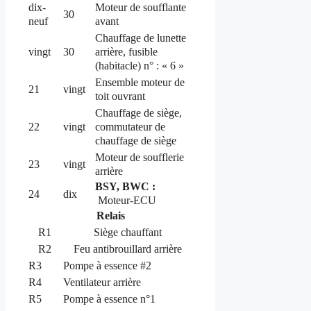
dix-
Moteur de soufflante
30
neuf
avant
Chauffage de lunette
arrière, fusible
vingt
30
(habitacle) n° : « 6 »
Ensemble moteur de
21
vingt
toit ouvrant
Chauffage de siège,
commutateur de
22
vingt
chauffage de siège
Moteur de soufflerie
23
vingt
arrière
BSY, BWC :
24
dix
Moteur-ECU
Relais
R1
Siège chauffant
R2
Feu antibrouillard arrière
R3
Pompe à essence #2
R4
Ventilateur arrière
R5
Pompe à essence n°1