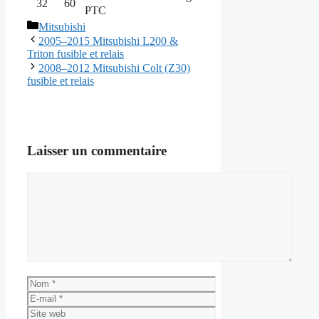
32
60
PTC
Catégories
Mitsubishi
2005–2015 Mitsubishi L200 &
Triton fusible et relais
2008–2012 Mitsubishi Colt (Z30)
fusible et relais
Laisser un commentaire
Commentaire
Nom
E-
mail
Site