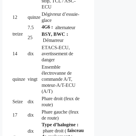
stop, TCL / ASC-
ECU
Dégivreur d’essuie-
12
quinze
glace
4G6 :
7.5
alternateur
treize
BSY, BWC :
25
Démarreur
ETACS-ECU,
avertissement de
14
dix
danger
Ensemble
électrovanne de
commande A/T,
quinze
vingt
moteur-A/T-ECU
(A/T)
Phare droit (feux de
Seize
dix
route)
Phare gauche (feux
17
dix
de route)
Type d’halogène :
faisceau
phare droit (
dix