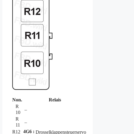
Non.
Relais
R
–
10
R
–
11
4G6 :
R12
Drosselklappensteuerservo