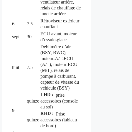
ventilateur arrière,
relais de chauffage de
lunette arrière
Rétroviseur extérieur
6
7.5
chauffant
ECU avant, moteur
sept
30
d’essuie-glace
Débitmètre d’air
(BSY, BWC),
moteur-A/T-ECU
(A/T), moteur-ECU
huit
7.5
(M/T), relais de
pompe à carburant,
capteur de vitesse du
véhicule (BSY)
LHD :
prise
accessoires (console
quinze
au sol)
9
RHD :
Prise
accessoires (tableau
quinze
de bord)