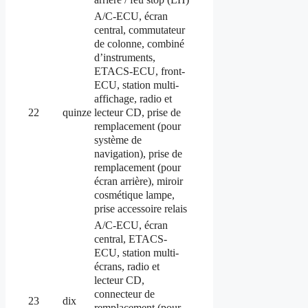
A/C-ECU, écran
central, commutateur
de colonne, combiné
d’instruments,
ETACS-ECU, front-
ECU, station multi-
affichage, radio et
lecteur CD, prise de
22
quinze
remplacement (pour
système de
navigation), prise de
remplacement (pour
écran arrière), miroir
cosmétique lampe,
prise accessoire relais
A/C-ECU, écran
central, ETACS-
ECU, station multi-
écrans, radio et
lecteur CD,
connecteur de
23
dix
remplacement (pour