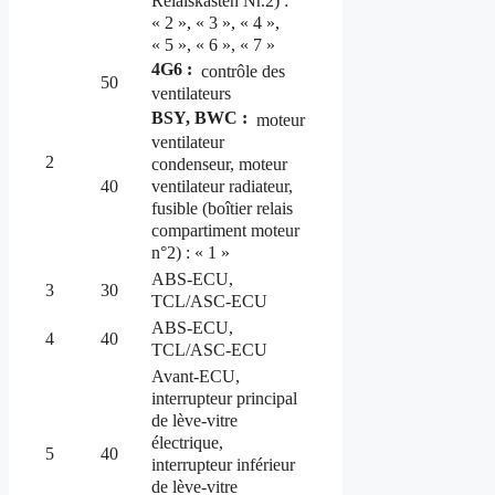
Relaiskasten Nr.2) :
« 2 », « 3 », « 4 »,
« 5 », « 6 », « 7 »
4G6 :
contrôle des
50
ventilateurs
BSY, BWC :
moteur
ventilateur
2
condenseur, moteur
ventilateur radiateur,
40
fusible (boîtier relais
compartiment moteur
n°2) : « 1 »
ABS-ECU,
3
30
TCL/ASC-ECU
ABS-ECU,
4
40
TCL/ASC-ECU
Avant-ECU,
interrupteur principal
de lève-vitre
électrique,
5
40
interrupteur inférieur
de lève-vitre