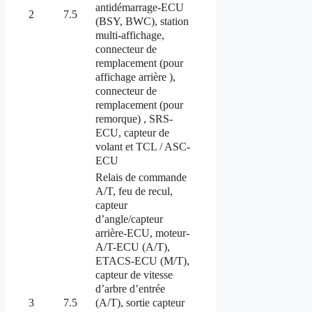
antidémarrage-ECU
2
7.5
(BSY, BWC), station
multi-affichage,
connecteur de
remplacement (pour
affichage arrière ),
connecteur de
remplacement (pour
remorque) , SRS-
ECU, capteur de
volant et TCL / ASC-
ECU
Relais de commande
A/T, feu de recul,
capteur
d’angle/capteur
arrière-ECU, moteur-
A/T-ECU (A/T),
ETACS-ECU (M/T),
capteur de vitesse
d’arbre d’entrée
(A/T), sortie capteur
3
7.5