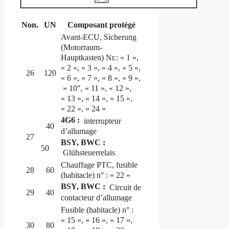
Non.
UN
Composant protégé
Avant-ECU, Sicherung
(Motorraum-
Hauptkasten) Nr.: « 1 »,
« 2 », « 3 », « 4 », « 5 »,
26
120
« 6 », « 7 », « 8 », « 9 »,
» 10″, « 11 », « 12 »,
« 13 », « 14 », « 15 »,
« 22 », « 24 »
4G6 :
interrupteur
40
d’allumage
27
BSY, BWC :
50
Glühsteuerrelais
Chauffage PTC, fusible
28
60
(habitacle) n° : « 22 »
BSY, BWC :
Circuit de
29
40
contacteur d’allumage
Fusible (habitacle) n° :
« 15 », « 16 », « 17 »,
30
80