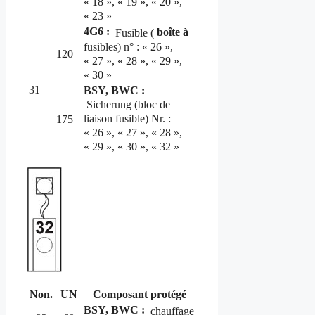
« 18 », « 19 », « 20 »,
« 23 »
4G6 :
boîte à
Fusible (
fusibles) n° : « 26 »,
120
« 27 », « 28 », « 29 »,
« 30 »
31
BSY, BWC :
Sicherung (bloc de
liaison fusible) Nr. :
175
« 26 », « 27 », « 28 »,
« 29 », « 30 », « 32 »
Non.
UN
Composant protégé
BSY, BWC :
chauffage