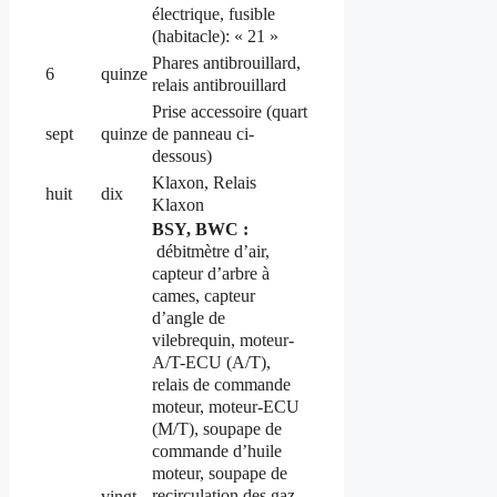
électrique, fusible
(habitacle): « 21 »
Phares antibrouillard,
6
quinze
relais antibrouillard
Prise accessoire (quart
de panneau ci-
sept
quinze
dessous)
Klaxon, Relais
huit
dix
Klaxon
BSY, BWC :
débitmètre d’air,
capteur d’arbre à
cames, capteur
d’angle de
vilebrequin, moteur-
A/T-ECU (A/T),
relais de commande
moteur, moteur-ECU
(M/T), soupape de
commande d’huile
moteur, soupape de
recirculation des gaz
vingt