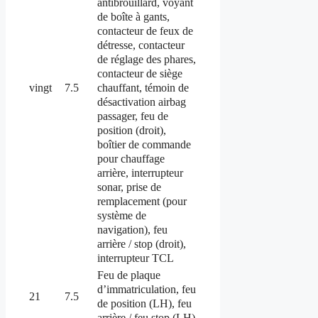
antibrouillard, voyant
de boîte à gants,
contacteur de feux de
détresse, contacteur
de réglage des phares,
contacteur de siège
chauffant, témoin de
vingt
7.5
désactivation airbag
passager, feu de
position (droit),
boîtier de commande
pour chauffage
arrière, interrupteur
sonar, prise de
remplacement (pour
système de
navigation), feu
arrière / stop (droit),
interrupteur TCL
Feu de plaque
d’immatriculation, feu
21
7.5
de position (LH), feu
arrière / feu stop (LH)