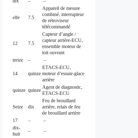
dix
–
–
Appareil de mesure
combiné, interrupteur
elfe
7.5
de rétroviseur
télécommandé
Capteur d’angle /
capteur arrière-ECU,
12
7.5
ensemble moteur de
toit ouvrant
treize
–
–
ETACS-ECU,
moteur d’essuie-glace
14
quinze
arrière
Agent de diagnostic,
quinze
quinze
ETACS-ECU
Feu de brouillard
arrière, relais de feu
Seize
dix
de brouillard arrière
17
–
–
dix-
–
–
huit