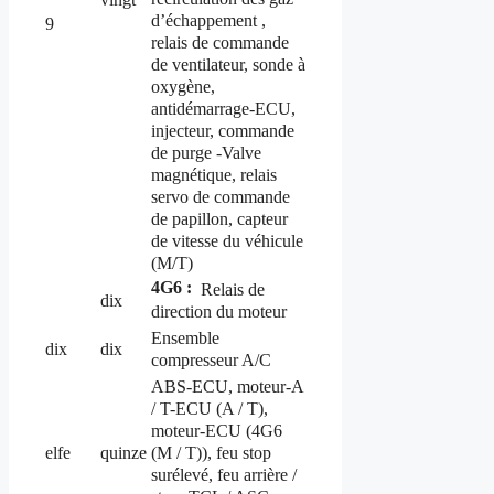
d’échappement ,
9
relais de commande
de ventilateur, sonde à
oxygène,
antidémarrage-ECU,
injecteur, commande
de purge -Valve
magnétique, relais
servo de commande
de papillon, capteur
de vitesse du véhicule
(M/T)
4G6 :
Relais de
dix
direction du moteur
Ensemble
dix
dix
compresseur A/C
ABS-ECU, moteur-A
/ T-ECU (A / T),
moteur-ECU (4G6
(M / T)), feu stop
elfe
quinze
surélevé, feu arrière /