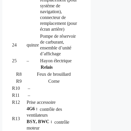
système de
navigation),
connecteur de
remplacement (pour
écran arrière)
Pompe de réservoir
de carburant,
24
quinze
ensemble d’unité
d’affichage
25
–
Hayon électrique
Relais
R8
Feux de brouillard
R9
Corne
R10
–
R11
–
R12
Prise accessoire
4G6 :
contrôle des
ventilateurs
R13
BSY, BWC :
contrôle
moteur