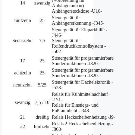
(Vorbereitung für
14
zwanzig
Anhängeranbau)
Anhängersteckdose -U10-
Steuergerät für
fünfzehn
25
Anhängererkennung -J345-
Steuergerät für Einparkhilfe -
J446-
Sechszehn
7,5
Steuergerät für
Reifendruckkontrollsystem -
J502-
Steuergerät für programmierbare
17
25
Sonderfunktionen -J820-
Steuergerät für programmierbare
achtzehn
25
Sonderfunktionen -J820-
Steuergerät für Dachelektronik -
neunzehn
5/25
J528-
Relais für Kühlmittelnachlauf -
J151-
zwanzig
7,5 / 10
Relais für Einstiegs- und
Fußraumlicht -J348-
21
dreißig
Relais Heckscheibenheizung -J9-
Relais 2 Heckscheibenheizung -
22
fünfzehn
J868-