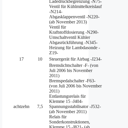
Ladedruckbegrenzung -N75-
Ventil für Kühlmittelkreislauf
-N214-
Abgasklappenventil -N220-
(ab November 2013)
Ventil für
Kraftstoffdosierung -N290-
Umschaltventil Kühler
Abgasrückführung -N345-
Heizung für Lambdasonde -
Z19-
17
10
Steuergerät für Airbag -J234-
Bremslichtschalter -F- (von
Juli 2006 bis November
2011)
Bremspedalschalter -F63-
(von Juli 2006 bis November
2011)
Entlastungsrelais für
Klemme 15 -J404-
achtzehn
7,5
Spannungsstabilisator -J532-
(ab November 2011)
Relais für
Sonderkonstruktionen,
Klemme 15 -J821- (ab