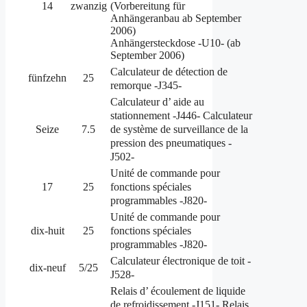
14
zwanzig
(Vorbereitung für
Anhängeranbau ab September
2006)
Anhängersteckdose -U10- (ab
September 2006)
Calculateur de détection de
fünfzehn
25
remorque -J345-
Calculateur d’
aide au
stationnement
-J446- Calculateur
de système de surveillance de la
Seize
7.5
pression des pneumatiques -
J502-
Unité de commande pour
fonctions spéciales
17
25
programmables -J820-
Unité de commande pour
fonctions spéciales
dix-huit
25
programmables -J820-
Calculateur électronique de toit -
dix-neuf
5/25
J528-
Relais d’
écoulement de liquide
de refroidissement -J151-
Relais