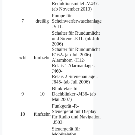
Reduktionsmittel -V437-
(ab November 2013)
Pumpe für
7
dreißig
Scheinwerferwaschanlage
-V11-
Schalter für Rundumlicht
und Sirene -E11- (ab Juli
2006)
Schalter für Rundumlicht -
E162- (ab Juli 2006)
acht
fünfzehn
Alarmhorn -H12-
Relais 1 Alarmanlage -
J460-
Relais 2 Sirenenanlage -
J645- (ab Juli 2006)
Blinkrelais für
9
10
Dachblinker -J436- (ab
Mai 2007)
Funkgerät -R-
Steuergerät mit Display
10
fünfzehn
für Radio und Navigation
-J503-
Steuergerät für
Mobiltelefon-