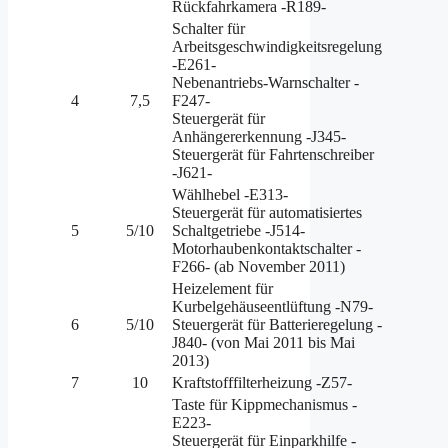
Rückfahrkamera -R189-
Schalter für
Arbeitsgeschwindigkeitsregelung
-E261-
Nebenantriebs-Warnschalter -
4
7,5
F247-
Steuergerät für
Anhängererkennung -J345-
Steuergerät für Fahrtenschreiber
-J621-
Wählhebel -E313-
Steuergerät für automatisiertes
5
5/10
Schaltgetriebe -J514-
Motorhaubenkontaktschalter -
F266- (ab November 2011)
Heizelement für
Kurbelgehäuseentlüftung -N79-
6
5/10
Steuergerät für Batterieregelung -
J840- (von Mai 2011 bis Mai
2013)
7
10
Kraftstofffilterheizung -Z57-
Taste für Kippmechanismus -
E223-
Steuergerät für Einparkhilfe -