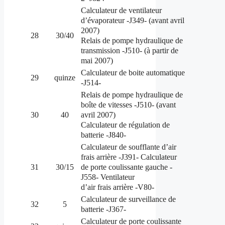
Calculateur de ventilateur
d’évaporateur -J349- (avant avril
2007)
28
30/40
Relais de pompe hydraulique de
transmission -J510- (à partir de
mai 2007)
Calculateur de boite automatique
29
quinze
-J514-
Relais de pompe hydraulique de
boîte de vitesses -J510- (avant
avril 2007)
30
40
Calculateur de régulation de
batterie -J840-
Calculateur de soufflante d’air
frais arrière -J391- Calculateur
de porte coulissante gauche -
31
30/15
J558- Ventilateur
d’air frais arrière -V80-
Calculateur de surveillance de
32
5
batterie -J367-
Calculateur de porte coulissante