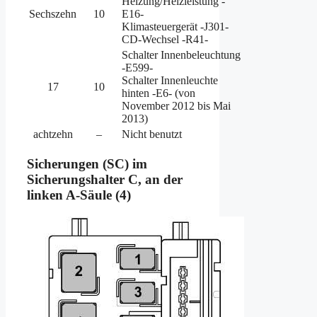
Heizung/Heizleistung -
Sechszehn
10
E16-
Klimasteuergerät -J301-
CD-Wechsel -R41-
Schalter Innenbeleuchtung
-E599-
Schalter Innenleuchte
17
10
hinten -E6- (von
November 2012 bis Mai
2013)
achtzehn
–
Nicht benutzt
Sicherungen (SC) im
Sicherungshalter C, an der
linken A-Säule (4)