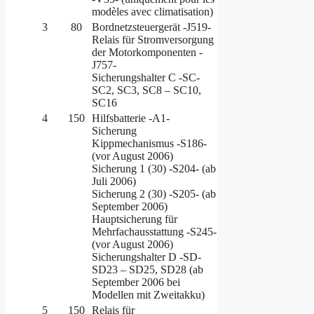
modèles avec climatisation)
3
80
Bordnetzsteuergerät -J519-
Relais für Stromversorgung
der Motorkomponenten -
J757-
Sicherungshalter C -SC-
SC2, SC3, SC8 – SC10,
SC16
4
150
Hilfsbatterie -A1-
Sicherung
Kippmechanismus -S186-
(vor August 2006)
Sicherung 1 (30) -S204- (ab
Juli 2006)
Sicherung 2 (30) -S205- (ab
September 2006)
Hauptsicherung für
Mehrfachausstattung -S245-
(vor August 2006)
Sicherungshalter D -SD-
SD23 – SD25, SD28 (ab
September 2006 bei
Modellen mit Zweitakku)
5
150
Relais für