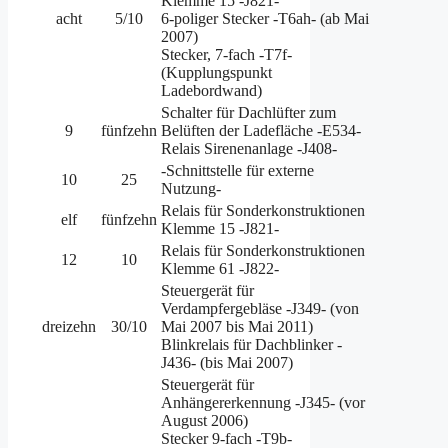
Klemme 15 -J821-
acht
5/10
6-poliger Stecker -T6ah- (ab Mai
2007)
Stecker, 7-fach -T7f-
(Kupplungspunkt
Ladebordwand)
Schalter für Dachlüfter zum
9
fünfzehn
Belüften der Ladefläche -E534-
Relais Sirenenanlage -J408-
-Schnittstelle für externe
10
25
Nutzung-
Relais für Sonderkonstruktionen
elf
fünfzehn
Klemme 15 -J821-
Relais für Sonderkonstruktionen
12
10
Klemme 61 -J822-
Steuergerät für
Verdampfergebläse -J349- (von
dreizehn
30/10
Mai 2007 bis Mai 2011)
Blinkrelais für Dachblinker -
J436- (bis Mai 2007)
Steuergerät für
Anhängererkennung -J345- (vor
August 2006)
Stecker 9-fach -T9b-