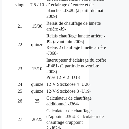
d’
éclairage d’
entrée et de
vingt
7.5 / 10
plancher -J348- (à partir de mai
2009)
Relais de chauffage de lunette
21
15/30
arrière -J9-
Relais chauffage lunette arrière -
J9- (avant juin 2006)
22
quinze
Relais 2 chauffage lunette arrière
-J868-
Interrupteur d’éclairage du coffre
-E481- (à partir de novembre
23
15/10
2008)
Prise 12 V 2 -U18-
24
quinze
12-V-Steckdose 4 -U20-
25
quinze
12-V-Steckdose 3 -U19-
Calculateur de chauffage
26
25
additionnel -J364-
Calculateur de chauffage
d’appoint -J364- Calculateur de
27
20/25
chauffage d’appoint
2 -J824-