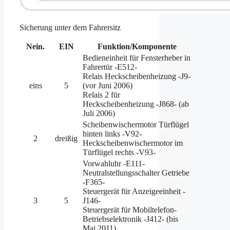
Sicherung unter dem Fahrersitz
Nein.
EIN
Funktion/Komponente
Bedieneinheit für Fensterheber in
Fahrertür -E512-
Relais Heckscheibenheizung -J9-
eins
5
(vor Juni 2006)
Relais 2 für
Heckscheibenheizung -J868- (ab
Juli 2006)
Scheibenwischermotor Türflügel
hinten links -V92-
2
dreißig
Heckscheibenwischermotor im
Türflügel rechts -V93-
Vorwahluhr -E111-
Neutralstellungsschalter Getriebe
-F365-
Steuergerät für Anzeigeeinheit -
3
5
J146-
Steuergerät für Mobiltelefon-
Betriebselektronik -J412- (bis
Mai 2011)