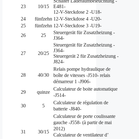
Schalter Laderaumbeleuchtung -
23
10/15
E481-
12-V-Steckdose 2 -U18-
24
fünfzehn
12-V-Steckdose 4 -U20-
25
fünfzehn
12-V-Steckdose 3 -U19-
Steuergerät für Zusatzheizung -
26
25
J364-
Steuergerät für Zusatzheizung -
J364-
27
20/25
Steuergerät 2 für Zusatzheizung -
J824-
Relais pompe hydraulique de
28
40/30
boîte de vitesses -J510- relais
démarreur 1 -J906-
Calculateur de boite automatique
29
quinze
-J514-
Calculateur de régulation de
30
5
batterie -J840-
Calculateur de porte coulissante
gauche -J558- (à partir de mai
2012)
31
30/15
Calculateur de ventilateur d’