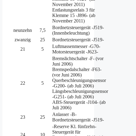
November 2011)
Entlastungsrelais 3 für
Klemme 15 -J896- (ab
November 2011)
Bordnetzsteuergerät -J519-
neunzehn
7,5
(Innenbeleuchtung)
zwanzig
25
Bordnetzsteuergerät -J519-
Luftmassenmesser -G70-
21
5
Motorsteuergerät -J623-
Bremslichtschalter -F- (vor
Juni 2006)
Bremspedalschalter -F63-
(vor Juni 2006)
Querbeschleunigungssensor
22
5
-G200- (ab Juli 2006)
Längsbeschleunigungssensor
-G251- (ab Juli 2006)
ABS-Steuergerät -J104- (ab
Juli 2006)
Anlasser -B-
23
25
Bordnetzsteuergerät -J519-
-Reserve Kl. fünfzehn-
Steuergerät für
24
10