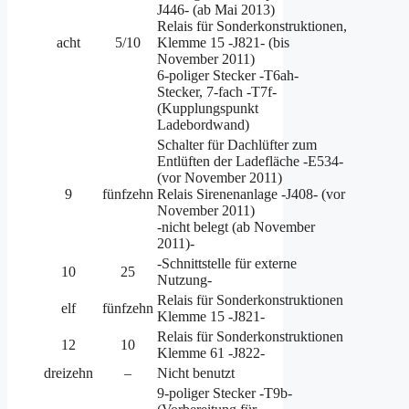
J446- (ab Mai 2013)
Relais für Sonderkonstruktionen,
acht
5/10
Klemme 15 -J821- (bis
November 2011)
6-poliger Stecker -T6ah-
Stecker, 7-fach -T7f-
(Kupplungspunkt
Ladebordwand)
Schalter für Dachlüfter zum
Entlüften der Ladefläche -E534-
(vor November 2011)
9
fünfzehn
Relais Sirenenanlage -J408- (vor
November 2011)
-nicht belegt (ab November
2011)-
-Schnittstelle für externe
10
25
Nutzung-
Relais für Sonderkonstruktionen
elf
fünfzehn
Klemme 15 -J821-
Relais für Sonderkonstruktionen
12
10
Klemme 61 -J822-
dreizehn
–
Nicht benutzt
9-poliger Stecker -T9b-