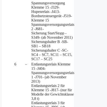
Spannungsversorgung
Klemme 15 -J329-
Hupenrelais -J413-
Bordnetzsteuergerät -J519-
Klemme 15
Spannungsversorgungsrelais
2 -J681-
Sicherung Start/Stopp -
S349- (ab November 2011)
Sicherungshalter B -SB-
SB1 – SB18
Sicherungshalter C -SC-
SC4 – SC7, SC11 – SC15,
SC17 – SC25
6
–
Entlastungsrelais Klemme
15 -J404-
Spannungsversorgungsrelais
1 -J701- (ab November
2013)
Entlastungsrelais 2 für
Klemme 15 -J817- (nur für
Modelle der Gewichtsklasse
3,8 t)
Entlastungsrelais 3 für