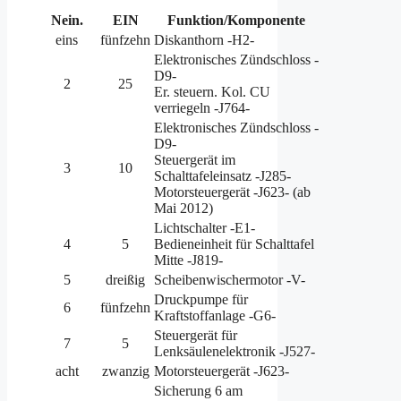
Nein.
EIN
Funktion/Komponente
eins
fünfzehn
Diskanthorn -H2-
Elektronisches Zündschloss -
D9-
2
25
Er. steuern. Kol. CU
verriegeln -J764-
Elektronisches Zündschloss -
D9-
Steuergerät im
3
10
Schalttafeleinsatz -J285-
Motorsteuergerät -J623- (ab
Mai 2012)
Lichtschalter -E1-
4
5
Bedieneinheit für Schalttafel
Mitte -J819-
5
dreißig
Scheibenwischermotor -V-
Druckpumpe für
6
fünfzehn
Kraftstoffanlage -G6-
Steuergerät für
7
5
Lenksäulenelektronik -J527-
acht
zwanzig
Motorsteuergerät -J623-
Sicherung 6 am