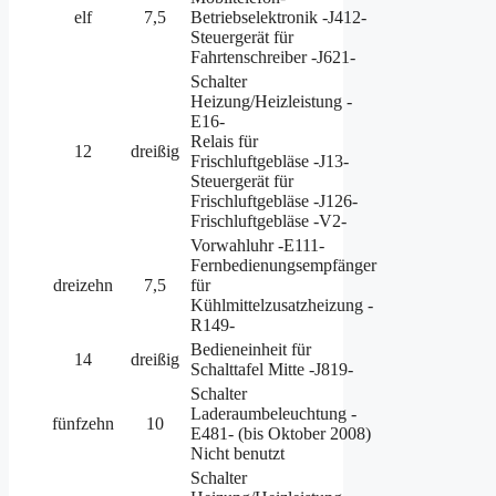
elf
7,5
Betriebselektronik -J412-
Steuergerät für
Fahrtenschreiber -J621-
Schalter
Heizung/Heizleistung -
E16-
Relais für
12
dreißig
Frischluftgebläse -J13-
Steuergerät für
Frischluftgebläse -J126-
Frischluftgebläse -V2-
Vorwahluhr -E111-
Fernbedienungsempfänger
dreizehn
7,5
für
Kühlmittelzusatzheizung -
R149-
Bedieneinheit für
14
dreißig
Schalttafel Mitte -J819-
Schalter
Laderaumbeleuchtung -
fünfzehn
10
E481- (bis Oktober 2008)
Nicht benutzt
Schalter