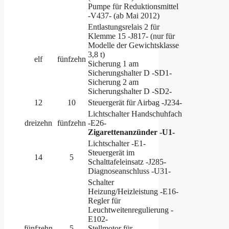
Pumpe für Reduktionsmittel
-V437- (ab Mai 2012)
Entlastungsrelais 2 für
Klemme 15 -J817- (nur für
Modelle der Gewichtsklasse
3,8 t)
elf
fünfzehn
Sicherung 1 am
Sicherungshalter D -SD1-
Sicherung 2 am
Sicherungshalter D -SD2-
12
10
Steuergerät für Airbag -J234-
Lichtschalter Handschuhfach
dreizehn
fünfzehn
-E26-
Zigarettenanzünder -U1-
Lichtschalter -E1-
Steuergerät im
14
5
Schalttafeleinsatz -J285-
Diagnoseanschluss -U31-
Schalter
Heizung/Heizleistung -E16-
Regler für
Leuchtweitenregulierung -
E102-
fünfzehn
5
Stellmotor für