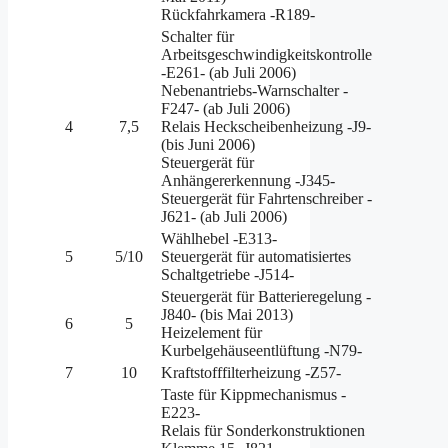
Rückfahrkamera -R189-
Schalter für
Arbeitsgeschwindigkeitskontrolle
-E261- (ab Juli 2006)
Nebenantriebs-Warnschalter -
F247- (ab Juli 2006)
4
7,5
Relais Heckscheibenheizung -J9-
(bis Juni 2006)
Steuergerät für
Anhängererkennung -J345-
Steuergerät für Fahrtenschreiber -
J621- (ab Juli 2006)
Wählhebel -E313-
5
5/10
Steuergerät für automatisiertes
Schaltgetriebe -J514-
Steuergerät für Batterieregelung -
J840- (bis Mai 2013)
6
5
Heizelement für
Kurbelgehäuseentlüftung -N79-
7
10
Kraftstofffilterheizung -Z57-
Taste für Kippmechanismus -
E223-
Relais für Sonderkonstruktionen