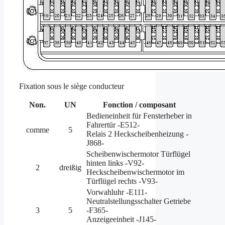
Fixation sous le siège conducteur
Non.
UN
Fonction / composant
Bedieneinheit für Fensterheber in
Fahrertür -E512-
comme
5
Relais 2 Heckscheibenheizung -
J868-
Scheibenwischermotor Türflügel
hinten links -V92-
2
dreißig
Heckscheibenwischermotor im
Türflügel rechts -V93-
Vorwahluhr -E111-
Neutralstellungsschalter Getriebe
3
5
-F365-
Anzeigeeinheit -J145-