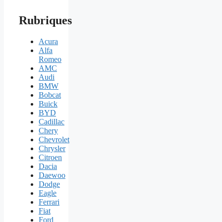
Rubriques
Acura
Alfa
Romeo
AMC
Audi
BMW
Bobcat
Buick
BYD
Cadillac
Chery
Chevrolet
Chrysler
Citroen
Dacia
Daewoo
Dodge
Eagle
Ferrari
Fiat
Ford