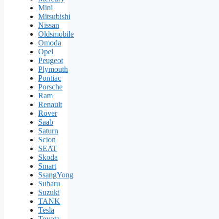
Mini
Mitsubishi
Nissan
Oldsmobile
Omoda
Opel
Peugeot
Plymouth
Pontiac
Porsche
Ram
Renault
Rover
Saab
Saturn
Scion
SEAT
Skoda
Smart
SsangYong
Subaru
Suzuki
TANK
Tesla
Toyota