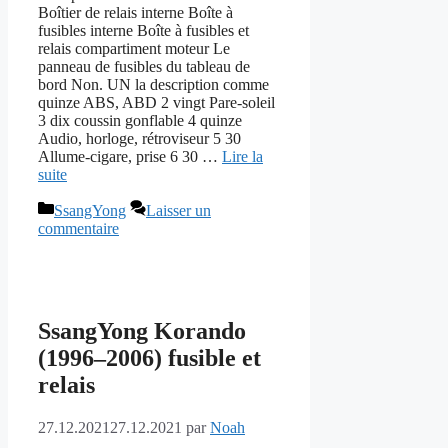
Boîtier de relais interne Boîte à
fusibles interne Boîte à fusibles et
relais compartiment moteur Le
panneau de fusibles du tableau de
bord Non. UN la description comme
quinze ABS, ABD 2 vingt Pare-soleil
3 dix coussin gonflable 4 quinze
Audio, horloge, rétroviseur 5 30
Allume-cigare, prise 6 30 …
Lire la
suite
Catégories
SsangYong
Laisser un
commentaire
SsangYong Korando
(1996–2006) fusible et
relais
27.12.2021
27.12.2021
par
Noah