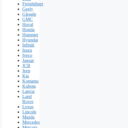
Freightliner
Geely
Gleagle
GMC
Haval
Honda
Hummer
Hyundai
Infiniti
Isuzu
Iveco
Jaguar
JCB
Jeep
Kia
Komatsu
Kubota
Lancia
Land
Rover
Lexus
Lincoln
Mazda
Mercedes
Mercury