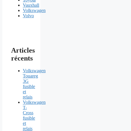
Vauxhall
Volkswagen
Volvo
Articles
récents
Volkswagen
Touareg
3G
fusible
et
relais
Volkswagen
T-
Cross
fusible
et
relais