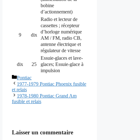
bobine
d’actionnement)
Radio et lecteur de
cassettes ;
récepteur
d’horloge numérique
9
dix
AM / FM, radio CB,
antenne électrique et
régulateur de vitesse
Essuie-glaces et lave-
glaces;
Essuie-glace à
dix
25
impulsion
Catégories
Pontiac
1977-1979 Pontiac Phoenix fusible
et relais
1978-1980 Pontiac Grand Am
fusible et relais
Laisser un commentaire