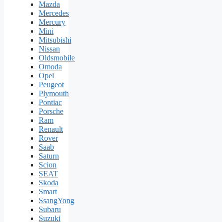
Mazda
Mercedes
Mercury
Mini
Mitsubishi
Nissan
Oldsmobile
Omoda
Opel
Peugeot
Plymouth
Pontiac
Porsche
Ram
Renault
Rover
Saab
Saturn
Scion
SEAT
Skoda
Smart
SsangYong
Subaru
Suzuki