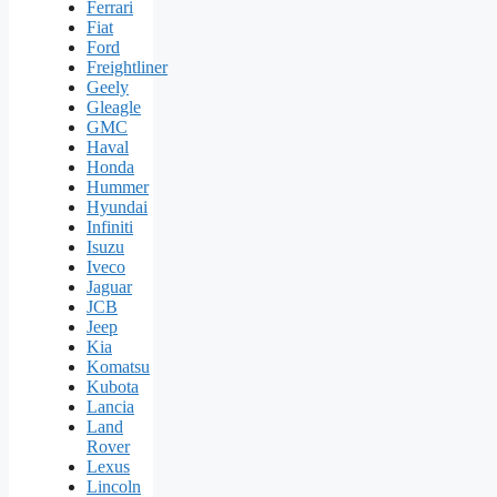
Ferrari
Fiat
Ford
Freightliner
Geely
Gleagle
GMC
Haval
Honda
Hummer
Hyundai
Infiniti
Isuzu
Iveco
Jaguar
JCB
Jeep
Kia
Komatsu
Kubota
Lancia
Land
Rover
Lexus
Lincoln