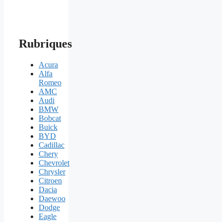
Rubriques
Acura
Alfa
Romeo
AMC
Audi
BMW
Bobcat
Buick
BYD
Cadillac
Chery
Chevrolet
Chrysler
Citroen
Dacia
Daewoo
Dodge
Eagle