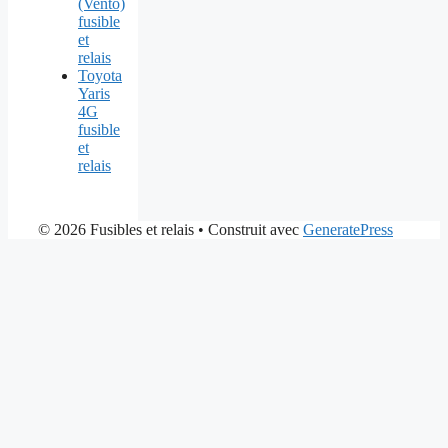
(Vento)
fusible
et
relais
Toyota
Yaris
4G
fusible
et
relais
© 2026 Fusibles et relais
• Construit avec
GeneratePress