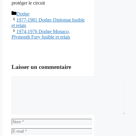
protéger le circuit
Catégories
Dodge
1977-1981 Dodge Diplomat fusible
et relais
1974-1976 Dodge Monaco,
Plymouth Fury fusible et relais
Laisser un commentaire
Commentaire
Nom
E-
mail