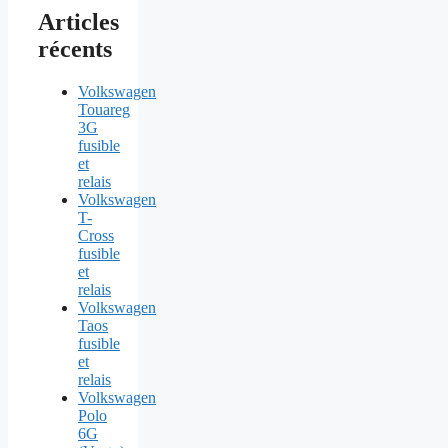
Articles
récents
Volkswagen
Touareg
3G
fusible
et
relais
Volkswagen
T-
Cross
fusible
et
relais
Volkswagen
Taos
fusible
et
relais
Volkswagen
Polo
6G