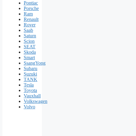
Pontiac
Porsche
Ram
Renault
Rover
Saab
Saturn
Scion
SEAT
Skoda
Smart
SsangYong
Subaru
Suzuki
TANK
Tesla
Toyota
Vauxhall
Volkswagen
Volvo