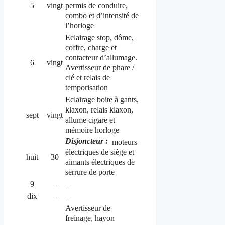
permis de conduire,
5
vingt
combo et d’intensité de
l’horloge
Eclairage stop, dôme,
coffre, charge et
contacteur d’allumage.
6
vingt
Avertisseur de phare /
clé et relais de
temporisation
Eclairage boite à gants,
klaxon, relais klaxon,
sept
vingt
allume cigare et
mémoire horloge
Disjoncteur :
moteurs
électriques de siège et
huit
30
aimants électriques de
serrure de porte
9
–
–
dix
–
–
Avertisseur de
freinage, hayon