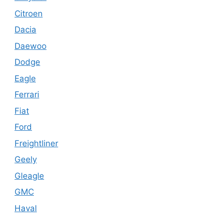
Citroen
Dacia
Daewoo
Dodge
Eagle
Ferrari
Fiat
Ford
Freightliner
Geely
Gleagle
GMC
Haval