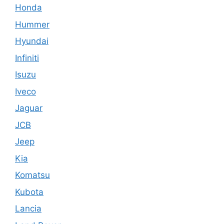
Honda
Hummer
Hyundai
Infiniti
Isuzu
Iveco
Jaguar
JCB
Jeep
Kia
Komatsu
Kubota
Lancia