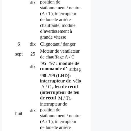
position de
dix
stationnement / neutre
(A / T), interrupteur
de lunette arrière
chauffante, module
d’avertissement à
grande vitesse
6
dix
Clignotant / danger
Moteur de ventilateur
sept
25
de chauffage A / C
’95 -’97 : module de
dix
commande d’
airbag
’98 -’99 (LHD):
interrupteur de
vélo
, feu de recul
A / C
(interrupteur de feu
de recul
M / T),
interrupteur de
position de
dix
huit
stationnement / neutre
(A / T), interrupteur
de lunette arrière