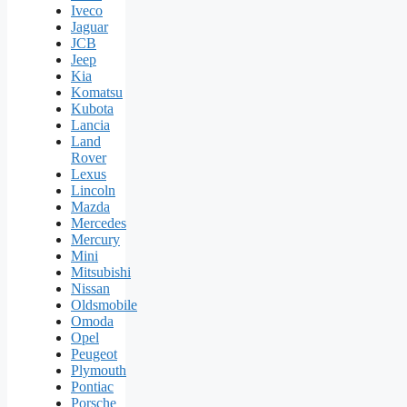
Iveco
Jaguar
JCB
Jeep
Kia
Komatsu
Kubota
Lancia
Land
Rover
Lexus
Lincoln
Mazda
Mercedes
Mercury
Mini
Mitsubishi
Nissan
Oldsmobile
Omoda
Opel
Peugeot
Plymouth
Pontiac
Porsche