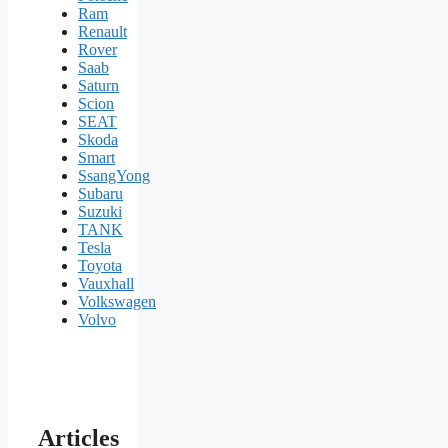
Ram
Renault
Rover
Saab
Saturn
Scion
SEAT
Skoda
Smart
SsangYong
Subaru
Suzuki
TANK
Tesla
Toyota
Vauxhall
Volkswagen
Volvo
Articles