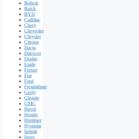
Bobcat
Buick
BYD
Cadillac
Chery
Chevrolet
Chrysler
Citroen
Dacia
Daewoo
Dodge
Eagle
Ferrari
Fiat
Ford
Freightliner
Geely
Gleagle
GMC
Haval
Honda
Hummer
Hyundai
Infiniti
Isuzu