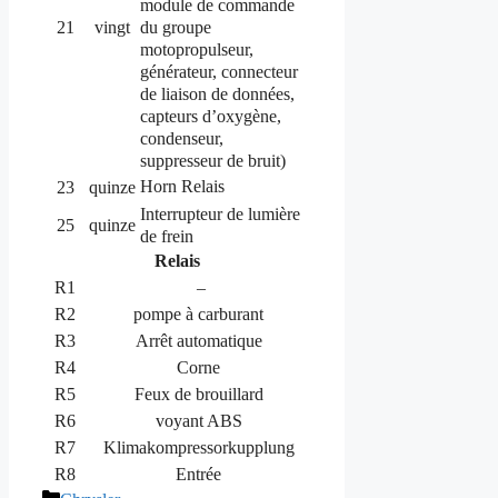
module de commande
du groupe
21
vingt
motopropulseur,
générateur, connecteur
de liaison de données,
capteurs d’oxygène,
condenseur,
suppresseur de bruit)
Horn Relais
23
quinze
Interrupteur de lumière
25
quinze
de frein
Relais
R1
–
R2
pompe à carburant
R3
Arrêt automatique
R4
Corne
R5
Feux de brouillard
R6
voyant ABS
R7
Klimakompressorkupplung
R8
Entrée
Catégories