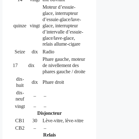
Moteur d’essuie-
glace, interrupteur
d’essuie-glace/lave-
glace, interrupteur
quinze
vingt
d’intervalle d’essuie-
glace/lave-glace,
relais allume-cigare
Seize
dix
Radio
Phare gauche, moteur
de nivellement des
17
dix
phares gauche / droite
dix-
dix
Phare droit
huit
dix-
–
–
neuf
vingt
–
–
Disjoncteur
CB1
30
Lève-vitre, lève-vitre
CB2
–
–
Relais