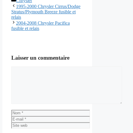
Chrysler
1995-2000 Chrysler Cirrus/Dodge
Stratus/Plymouth Breeze fusible et
relais
2004-2008 Chrysler Pacifica
fusible et relais
Laisser un commentaire
Commentaire
Nom
E-
mail
Site
web