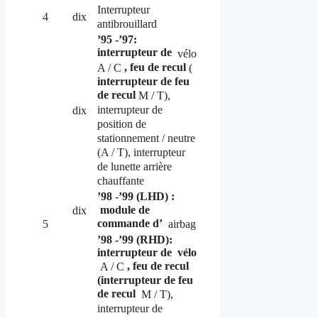
Interrupteur
4
dix
antibrouillard
’95 -’97:
interrupteur de
vélo
, feu de recul
A / C
(
interrupteur de feu
de recul
M / T),
interrupteur de
dix
position de
stationnement / neutre
(A / T), interrupteur
de lunette arrière
chauffante
’98 -’99 (LHD) :
module de
dix
commande d’
5
airbag
’98 -’99 (RHD):
interrupteur de
vélo
, feu de recul
A / C
(interrupteur de feu
de recul
M / T),
interrupteur de