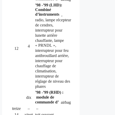
’98 -’99 (LHD):
Combiné
d’instruments
,
radio, lampe récepteur
de cendres,
interrupteur pour
lunette arrière
chauffante, lampe
« PRNDL »,
4
12
interrupteur pour feu
antibrouillard arrière,
interrupteur pour
chauffage de
climatisation,
interrupteur de
réglage de niveau des
phares
’98 -’99 (RHD) :
module de
dix
commande d’
airbag
treize
–
–
14
vingt
toit ouvrant