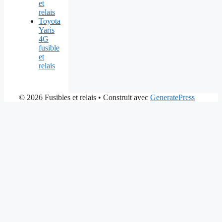
et
relais
Toyota
Yaris
4G
fusible
et
relais
© 2026 Fusibles et relais
• Construit avec
GeneratePress