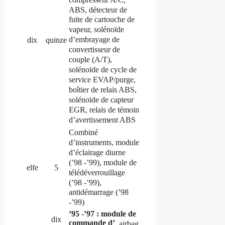
ABS, détecteur de
fuite de cartouche de
vapeur, solénoïde
d’embrayage de
dix
quinze
convertisseur de
couple (A/T),
solénoïde de cycle de
service EVAP/purge,
boîtier de relais ABS,
solénoïde de capteur
EGR, relais de témoin
d’avertissement ABS
Combiné
d’instruments, module
d’éclairage diurne
(’98 -’99), module de
elfe
5
télédéverrouillage
(’98 -’99),
antidémarrage (’98
-’99)
’95 -’97 : module de
dix
commande d’
airbag