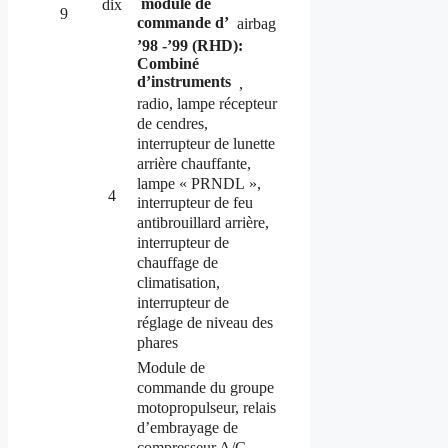
module de
dix
9
commande d’
airbag
’98 -’99 (RHD):
Combiné
d’instruments
,
radio, lampe récepteur
de cendres,
interrupteur de lunette
arrière chauffante,
lampe « PRNDL »,
4
interrupteur de feu
antibrouillard arrière,
interrupteur de
chauffage de
climatisation,
interrupteur de
réglage de niveau des
phares
Module de
commande du groupe
motopropulseur, relais
d’embrayage de
compresseur A/C,