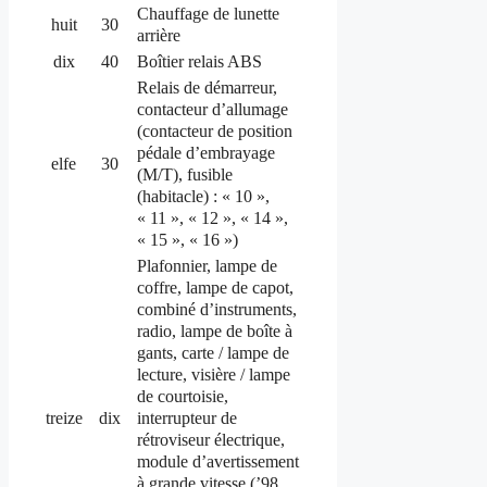
Chauffage de lunette
huit
30
arrière
dix
40
Boîtier relais ABS
Relais de démarreur,
contacteur d’allumage
(contacteur de position
pédale d’embrayage
elfe
30
(M/T), fusible
(habitacle) : « 10 »,
« 11 », « 12 », « 14 »,
« 15 », « 16 »)
Plafonnier, lampe de
coffre, lampe de capot,
combiné d’instruments,
radio, lampe de boîte à
gants, carte / lampe de
lecture, visière / lampe
de courtoisie,
interrupteur de
treize
dix
rétroviseur électrique,
module d’avertissement
à grande vitesse (’98