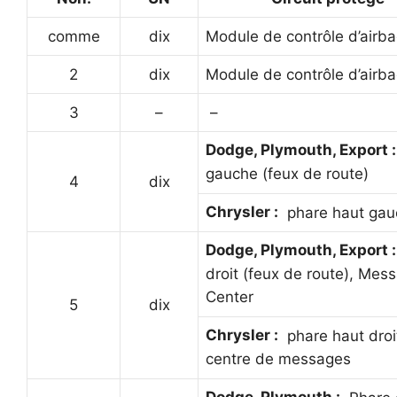
comme
dix
Module de contrôle d’airb
2
dix
Module de contrôle d’airb
3
–
–
Dodge, Plymouth, Export :
gauche (feux de route)
4
dix
Chrysler :
phare haut gau
Dodge, Plymouth, Export :
droit (feux de route), Mes
Center
5
dix
Chrysler :
phare haut droi
centre de messages
Dodge, Plymouth :