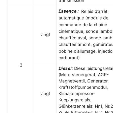
transmission
Essence :
Relais d’arrêt
automatique (module de
commande de la chaîne
cinématique, sonde lambd
vingt
chauffée aval, sonde lam
chauffée amont, générateu
bobine d’allumage, injecti
carburant)
3
Diesel:
Dieselleistungsrela
(Motorsteuergerät, AGR-
Magnetventil, Generator,
Kraftstoffpumpenmodul,
Klimakompressor-
vingt
Kupplungsrelais,
Glühkerzenrelais: Nr.1, Nr.2
Kühlerlüfterrelais: Nr.1, Nr.2