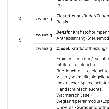
.3)
Zigarettenanzünder/Zubeh
4
zwanzig
Relais
Benzin:
Kraftstoffpumpenre
zwanzig
Antriebsstrang-Steuermod
5
zwanzig
Diesel:
Kraftstoffheizungsr
Frontleseleuchten/-schalte
mittlere Leseleuchte,
Rückleuchten-Leseleuchte
Visier-/Kosmetikspiegelleu
elektrischer Spiegelschalte
Handschuhfachleuchte,
Wächterschlüssel-
Wegfahrsperrenmodul (Exp
Universal-Garagentoröffne