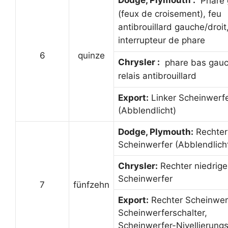
Phare 
(feux de croisement), feu
antibrouillard gauche/droit
interrupteur de phare
6
quinze
Chrysler :
phare bas gauc
relais antibrouillard
Export:
Linker Scheinwerf
(Abblendlicht)
Dodge, Plymouth:
Rechter
Scheinwerfer (Abblendlich
Chrysler:
Rechter niedrige
Scheinwerfer
7
fünfzehn
Export:
Rechter Scheinwer
Scheinwerferschalter,
Scheinwerfer-Nivellierung