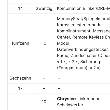
14
zwanzig
Kombination Blinker/DRL-
MemorySeat/Spiegelmodul
Karosseriesteuermodul,
Kombiinstrument, Messag
Center, Remote Keyless En
fünfzehn
10
Modul,
Datenverbindungsstecker,
Radio, Zündschalter (Diod
« 1 », « 3 », Sicherung
(Fahrgastraum): « 2 »)
Sechszehn
–
–
17
–
–
Chrysler:
Linker hoher
10
Scheinwerfer