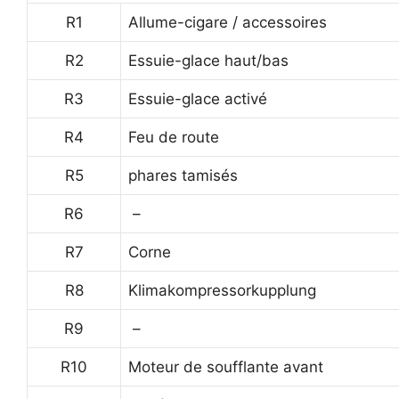
R1
Allume-cigare / accessoires
R2
Essuie-glace haut/bas
R3
Essuie-glace activé
R4
Feu de route
R5
phares tamisés
R6
–
R7
Corne
R8
Klimakompressorkupplung
R9
–
R10
Moteur de soufflante avant