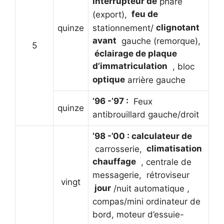
interrupteur de
phare
feu de
(export),
clignotant
stationnement/
quinze
avant
gauche (remorque),
5
éclairage de plaque
d’immatriculation
, bloc
optique
arrière gauche
’96 -’97 :
Feux
quinze
antibrouillard gauche/droit
’98 -’00 : calculateur de
climatisation
carrosserie,
chauffage
, centrale de
messagerie,
rétroviseur
vingt
jour
/nuit
automatique
,
compas/mini ordinateur de
bord, moteur d’essuie-