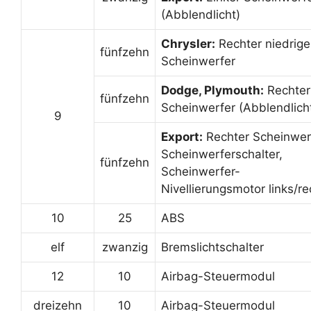
(Abblendlicht)
Chrysler:
Rechter niedrige
fünfzehn
Scheinwerfer
Dodge, Plymouth:
Rechter
fünfzehn
Scheinwerfer (Abblendlich
9
Export:
Rechter Scheinwer
Scheinwerferschalter,
fünfzehn
Scheinwerfer-
Nivellierungsmotor links/re
10
25
ABS
elf
zwanzig
Bremslichtschalter
12
10
Airbag-Steuermodul
dreizehn
10
Airbag-Steuermodul