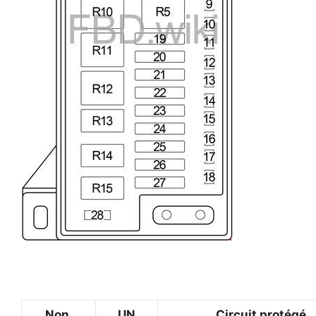
Non.
UN
Circuit protégé