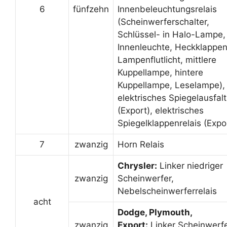
6
fünfzehn
Innenbeleuchtungsrelais
(Scheinwerferschalter,
Schlüssel- in Halo-Lampe,
Innenleuchte, Heckklappe
Lampenflutlicht, mittlere
Kuppellampe, hintere
Kuppellampe, Leselampe),
elektrisches Spiegelausfalt
(Export), elektrisches
Spiegelklappenrelais (Expo
7
zwanzig
Horn Relais
Chrysler:
Linker niedriger
zwanzig
Scheinwerfer,
Nebelscheinwerferrelais
acht
Dodge, Plymouth,
zwanzig
Export:
Linker Scheinwerf