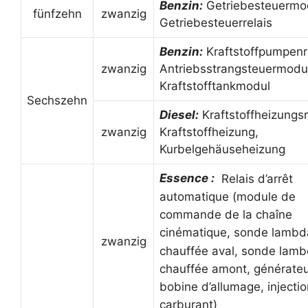
Benzin:
Getriebesteuermo
fünfzehn
zwanzig
Getriebesteuerrelais
Benzin:
Kraftstoffpumpenre
zwanzig
Antriebsstrangsteuermodu
Kraftstofftankmodul
Sechszehn
Diesel:
Kraftstoffheizungsr
zwanzig
Kraftstoffheizung,
Kurbelgehäuseheizung
Essence :
Relais d’arrêt
automatique (module de
commande de la chaîne
cinématique, sonde lambd
zwanzig
chauffée aval, sonde lam
chauffée amont, générateu
bobine d’allumage, injecti
carburant)