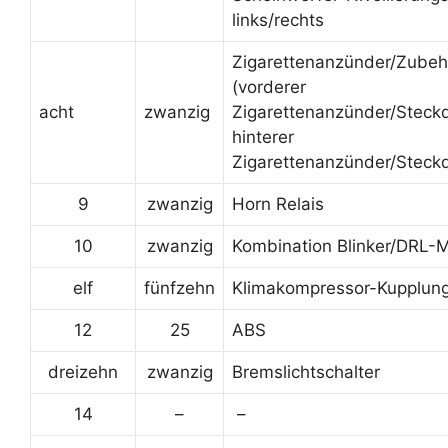
links/rechts
Zigarettenanzünder/Zubehö
(vorderer
acht
zwanzig
Zigarettenanzünder/Steck
hinterer
Zigarettenanzünder/Steck
9
zwanzig
Horn Relais
10
zwanzig
Kombination Blinker/DRL-
elf
fünfzehn
Klimakompressor-Kupplung
12
25
ABS
dreizehn
zwanzig
Bremslichtschalter
14
–
–