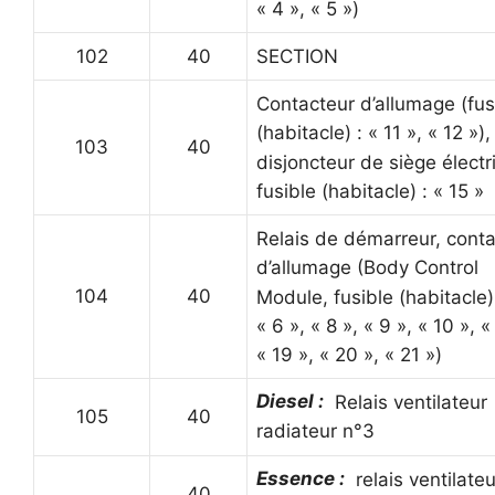
« 4 », « 5 »)
102
40
SECTION
Contacteur d’allumage (fus
(habitacle) : « 11 », « 12 »),
103
40
disjoncteur de siège électr
fusible (habitacle) : « 15 »
Relais de démarreur, cont
d’allumage (Body Control
104
40
Module, fusible (habitacle)
« 6 », « 8 », « 9 », « 10 », «
« 19 », « 20 », « 21 »)
Diesel :
Relais ventilateur
105
40
radiateur n°3
Essence :
relais ventilateu
40