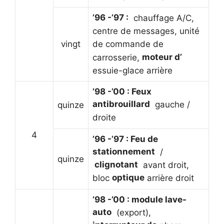
’96 -’97 :
chauffage A/C,
centre de messages, unité
vingt
de commande de
moteur d’
carrosserie,
essuie-glace arrière
’98 -’00 : Feux
antibrouillard
gauche /
quinze
droite
4
’96 -’97 : Feu de
stationnement
/
quinze
clignotant
avant droit,
optique
bloc
arrière droit
’98 -’00 : module lave-
auto
(export),