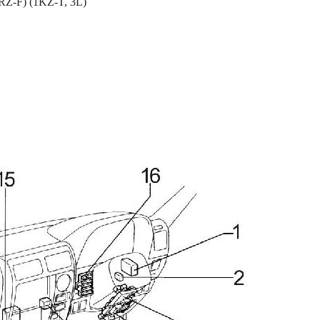
(3RZ-F)
(1KZ-T, 3L)