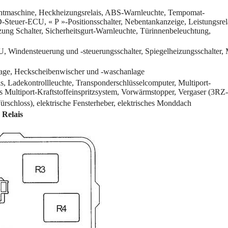
chtmaschine, Heckheizungsrelais, ABS-Warnleuchte, Tempomat-
-Steuer-ECU, « P »-Positionsschalter, Nebentankanzeige, Leistungsrel
zung Schalter, Sicherheitsgurt-Warnleuchte, Türinnenbeleuchtung,
indensteuerung und -steuerungsschalter, Spiegelheizungsschalter,
age, Heckscheibenwischer und -waschanlage
, Ladekontrollleuchte, Transponderschlüsselcomputer, Multiport-
les Multiport-Kraftstoffeinspritzsystem, Vorwärmstopper, Vergaser (3RZ
(Türschloss), elektrische Fensterheber, elektrisches Monddach
Relais