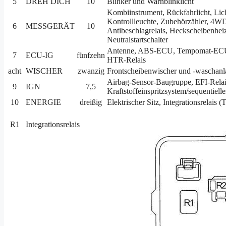
5
DREH DICH
10
Blinker und Warnblinklicht
Kombiinstrument, Rückfahrlicht, Li
Kontrollleuchte, Zubehörzähler, 4WD
6
MESSGERÄT
10
Antibeschlagrelais, Heckscheibenhei
Neutralstartschalter
Antenne, ABS-ECU, Tempomat-ECU, W
7
ECU-IG
fünfzehn
HTR-Relais
acht
WISCHER
zwanzig
Frontscheibenwischer und -waschanl
Airbag-Sensor-Baugruppe, EFI-Relais
9
IGN
7,5
Kraftstoffeinspritzsystem/sequentiel
10
ENERGIE
dreißig
Elektrischer Sitz, Integrationsrelais 
R1
Integrationsrelais