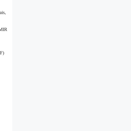
ais,
 MIR
-F)