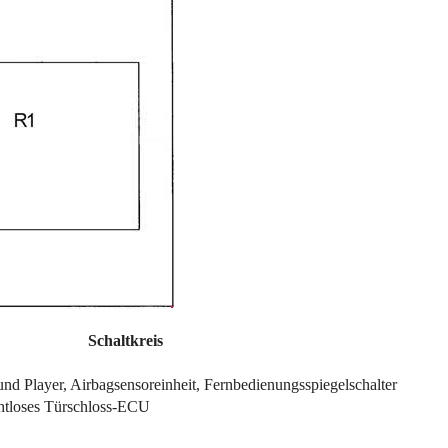
Schaltkreis
nd Player, Airbagsensoreinheit, Fernbedienungsspiegelschalter
htloses Türschloss-ECU