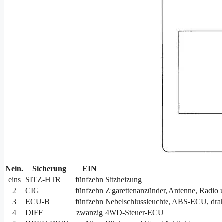
Nein.
Sicherung
EIN
eins
SITZ-HTR
fünfzehn
Sitzheizung
2
CIG
fünfzehn
Zigarettenanzünder, Antenne, Radio u
3
ECU-B
fünfzehn
Nebelschlussleuchte, ABS-ECU, dra
4
DIFF
zwanzig
4WD-Steuer-ECU