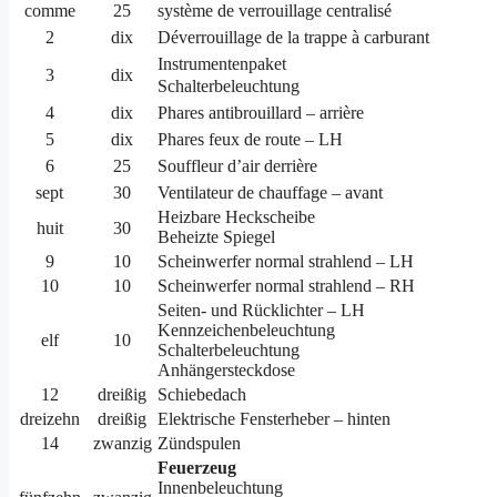
comme
25
système de verrouillage centralisé
2
dix
Déverrouillage de la trappe à carburant
Instrumentenpaket
3
dix
Schalterbeleuchtung
4
dix
Phares antibrouillard – arrière
5
dix
Phares feux de route – LH
6
25
Souffleur d’air derrière
sept
30
Ventilateur de chauffage – avant
Heizbare Heckscheibe
huit
30
Beheizte Spiegel
9
10
Scheinwerfer normal strahlend – LH
10
10
Scheinwerfer normal strahlend – RH
Seiten- und Rücklichter – LH
Kennzeichenbeleuchtung
elf
10
Schalterbeleuchtung
Anhängersteckdose
12
dreißig
Schiebedach
dreizehn
dreißig
Elektrische Fensterheber – hinten
14
zwanzig
Zündspulen
Feuerzeug
Innenbeleuchtung