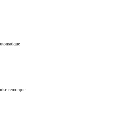
automatique
prise
remorque