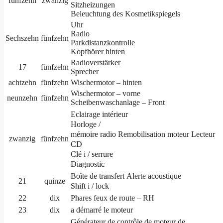
fünfzehn
zwanzig
Sitzheizungen
Beleuchtung des Kosmetikspiegels
Uhr
Radio
Sechszehn
fünfzehn
Parkdistanzkontrolle
Kopfhörer hinten
Radioverstärker
17
fünfzehn
Sprecher
achtzehn
fünfzehn
Wischermotor – hinten
Wischermotor – vorne
neunzehn
fünfzehn
Scheibenwaschanlage – Front
Eclairage
intérieur
Horloge /
mémoire
radio
Remobilisation moteur Lecteur
zwanzig
fünfzehn
CD
Clé i / serrure
Diagnostic
Boîte de
transfert
Alerte acoustique
21
quinze
Shift i / lock
22
dix
Phares feux de route – RH
23
dix
a démarré le moteur
Générateur de
contrôle de moteur de