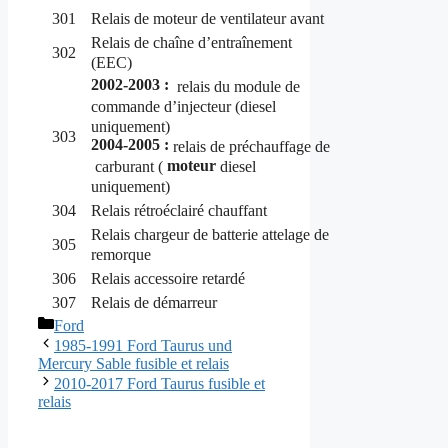
301
Relais de moteur de ventilateur avant
Relais de chaîne d’entraînement
302
(EEC)
2002-2003 :
relais du module de
commande d’injecteur (diesel
uniquement)
303
2004-2005 :
relais de préchauffage de
moteur
carburant
(
diesel
uniquement)
304
Relais rétroéclairé chauffant
Relais chargeur de batterie attelage de
305
remorque
306
Relais accessoire retardé
307
Relais de démarreur
Catégories
Ford
1985-1991 Ford Taurus und
Mercury Sable fusible et relais
2010-2017 Ford Taurus fusible et
relais