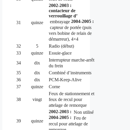
2002-2003 :
contacteur de
verrouillage d’
2004-2005 :
embrayage
31
quinze
capteur de portée (puis
vers bobine de relais de
démarreur), 4×4
32
5
Radio (début)
33
quinze
Essuie-glace
Interrupteur marche-arrêt
34
dix
du frein
35
dix
Combiné d’instruments
36
dix
PCM-Keep-Alive
37
quinze
Corne
Feux de stationnement et
feux de recul pour
38
vingt
attelage de remorque
2002-2003 :
Non utilisé
2004-2005 :
Feu de
39
quinze
recul pour attelage de
remorque