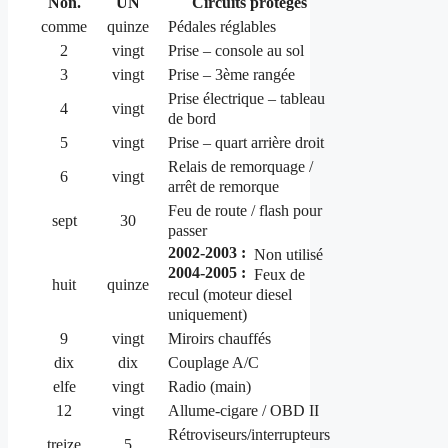
Non.
UN
Circuits protégés
comme
quinze
Pédales réglables
2
vingt
Prise – console au sol
3
vingt
Prise – 3ème rangée
Prise électrique – tableau
4
vingt
de bord
5
vingt
Prise – quart arrière droit
Relais de remorquage /
6
vingt
arrêt de remorque
Feu de route / flash pour
sept
30
passer
2002-2003 :
Non utilisé
2004-2005 :
Feux de
huit
quinze
recul (moteur diesel
uniquement)
9
vingt
Miroirs chauffés
dix
dix
Couplage A/C
elfe
vingt
Radio (main)
12
vingt
Allume-cigare / OBD II
Rétroviseurs/interrupteurs
treize
5