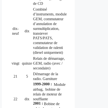
de CD
Combiné
d’instruments, module
GEM, commutateur
d’annulation de
surmultiplication,
dix-
dix
transiever
neuf
PATS/PATS,
commutateur de
validation de ralenti
(diesel uniquement)
Relais de démarrage,
GEM, radio (avec /
vingt
quinze
secondaire)
Démarrage de la
21
5
radio.
Garniture
1999-2000 :
Module
airbag,
bobine de
relais de moteur de
soufflante
22
dix
2001 :
Bobine de