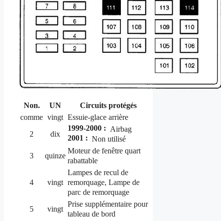
Non.
UN
Circuits protégés
comme
vingt
Essuie-glace arrière
1999-2000 :
Airbag
2
dix
2001 :
Non utilisé
Moteur de fenêtre quart
3
quinze
rabattable
Lampes de recul de
remorquage, Lampe de
4
vingt
parc de remorquage
Prise supplémentaire pour
5
vingt
tableau de bord