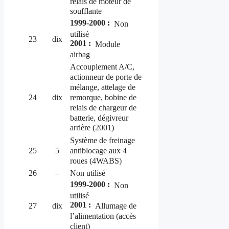
relais de moteur de
soufflante
1999-2000 :
Non
utilisé
23
dix
2001 :
Module
airbag
Accouplement A/C,
actionneur de porte de
mélange, attelage de
remorque, bobine de
24
dix
relais de chargeur de
batterie, dégivreur
arrière (2001)
Système de freinage
antiblocage aux 4
25
5
roues (4WABS)
26
–
Non utilisé
1999-2000 :
Non
utilisé
2001 :
Allumage de
27
dix
l’alimentation (accès
client)