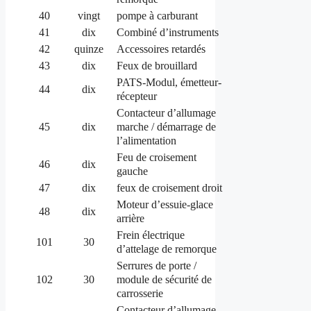
40
vingt
pompe à carburant
41
dix
Combiné d’instruments
42
quinze
Accessoires retardés
43
dix
Feux de brouillard
PATS-Modul, émetteur-
44
dix
récepteur
Contacteur d’allumage
marche / démarrage de
45
dix
l’alimentation
Feu de croisement
46
dix
gauche
47
dix
feux de croisement droit
Moteur d’essuie-glace
48
dix
arrière
Frein électrique
101
30
d’attelage de remorque
Serrures de porte /
module de sécurité de
102
30
carrosserie
Contacteur d’allumage