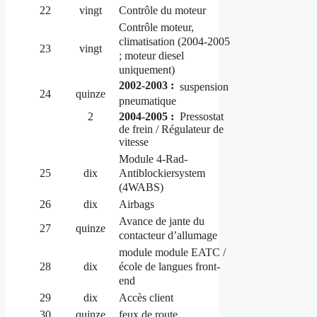
22
vingt
Contrôle du moteur
Contrôle moteur,
climatisation (2004-2005
23
vingt
; moteur diesel
uniquement)
2002-2003 :
suspension
24
quinze
pneumatique
2
2004-2005 :
Pressostat
de frein / Régulateur de
vitesse
Module 4-Rad-
Antiblockiersystem
25
dix
(4WABS)
26
dix
Airbags
Avance de jante du
27
quinze
contacteur d’allumage
module module EATC /
école de langues front-
28
dix
end
29
dix
Accès client
30
quinze
feux de route