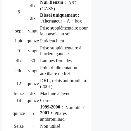
Nur Benzin :
A/C
dix
(CASS)
6
Diesel uniquement :
dix
Alternateur « A » box
Prise supplémentaire pour
sept
vingt
la console au sol
huit
quinze
Parkleuchten
Prise supplémentaire à
9
vingt
l’arrière gauche
dix
30
Lampes frontales
Point d’alimentation
elfe
vingt
auxiliaire de fret
DRL, relais antibrouillard
12
quinze
(2001)
treize
dix
Machine à laver
14
quinze
Corne
1999-2000 :
Non utilisé
2001 :
Phares
quinze
5
antibrouillard
Seize
–
Non utilisé