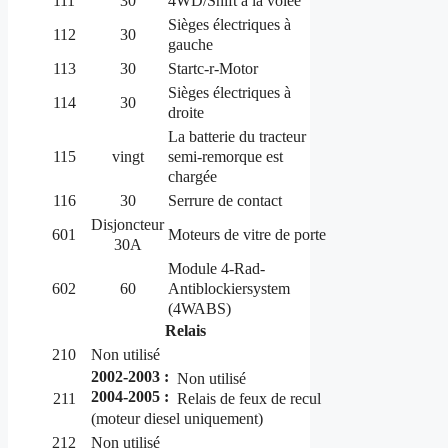
111
30
4WD/Shift à la volée
Sièges électriques à
112
30
gauche
113
30
Startc-r-Motor
Sièges électriques à
114
30
droite
La batterie du tracteur
semi-remorque est
115
vingt
chargée
116
30
Serrure de contact
Disjoncteur
601
Moteurs de vitre de porte
30A
Module 4-Rad-
Antiblockiersystem
602
60
(4WABS)
Relais
210
Non utilisé
2002-2003 :
Non utilisé
2004-2005 :
Relais de feux de recul
211
(moteur diesel uniquement)
212
Non utilisé