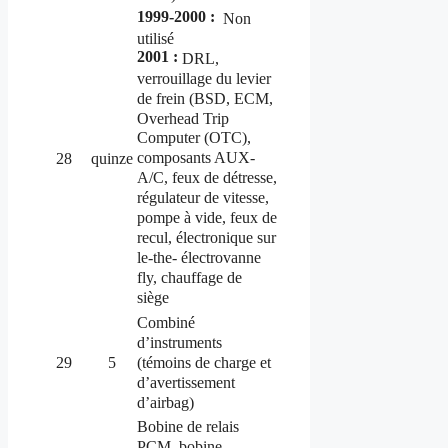
1999-2000 :
Non
utilisé
2001 :
DRL,
verrouillage du levier
de frein (BSD, ECM,
Overhead Trip
Computer (OTC),
composants AUX-
28
quinze
A/C, feux de détresse,
régulateur de vitesse,
pompe à vide, feux de
recul, électronique sur
le-the- électrovanne
fly, chauffage de
siège
Combiné
d’instruments
(témoins de charge et
29
5
d’avertissement
d’airbag)
Bobine de relais
PCM, bobine