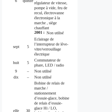
6
quinze
régulateur de vitesse,
pompe à vide, feu de
recul, électrovanne
électronique à la
marche , siège
chauffant
2001 :
Non utilisé
Eclairage de
l’interrupteur de lève-
sept
5
vitre/verrouillage
électrique
Commutateur de
huit
5
phare, LED / radio
9
–
Non utilisé
dix
–
Non utilisé
Bobine de relais de
marche /
stationnement
d’essuie-glace, bobine
de relais d’essuie-
glace Hi / LO,
elfe
30