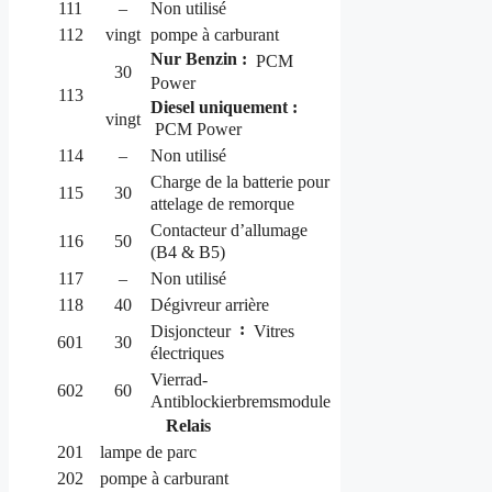
111
–
Non utilisé
112
vingt
pompe à carburant
Nur Benzin :
PCM
30
Power
113
Diesel uniquement :
vingt
PCM Power
114
–
Non utilisé
Charge de la batterie pour
115
30
attelage de remorque
Contacteur d’allumage
116
50
(B4 & B5)
117
–
Non utilisé
118
40
Dégivreur arrière
:
Disjoncteur
Vitres
601
30
électriques
Vierrad-
602
60
Antiblockierbremsmodule
Relais
201
lampe de parc
202
pompe à carburant