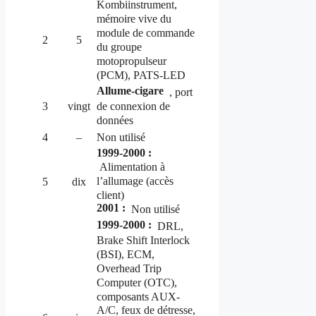
Kombiinstrument,
mémoire vive du
module de commande
2
5
du groupe
motopropulseur
(PCM), PATS-LED
Allume-cigare
, port
de connexion de
3
vingt
données
4
–
Non utilisé
1999-2000 :
Alimentation à
l’allumage (accès
5
dix
client)
2001 :
Non utilisé
1999-2000 :
DRL,
Brake Shift Interlock
(BSI), ECM,
Overhead Trip
Computer (OTC),
composants AUX-
A/C, feux de détresse,