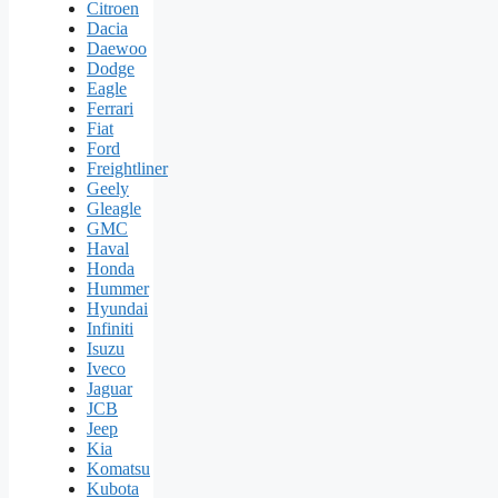
Citroen
Dacia
Daewoo
Dodge
Eagle
Ferrari
Fiat
Ford
Freightliner
Geely
Gleagle
GMC
Haval
Honda
Hummer
Hyundai
Infiniti
Isuzu
Iveco
Jaguar
JCB
Jeep
Kia
Komatsu
Kubota