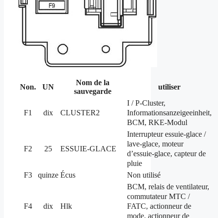
Nom de la
Non.
UN
utiliser
sauvegarde
I / P-Cluster,
Informationsanzeigeeinheit,
F1
dix
CLUSTER2
BCM, RKE-Modul
Interrupteur essuie-glace /
lave-glace, moteur
F2
25
ESSUIE-GLACE
d’essuie-glace, capteur de
pluie
F3
quinze
Écus
Non utilisé
BCM, relais de ventilateur,
commutateur MTC /
FATC, actionneur de
F4
dix
Hlk
mode, actionneur de