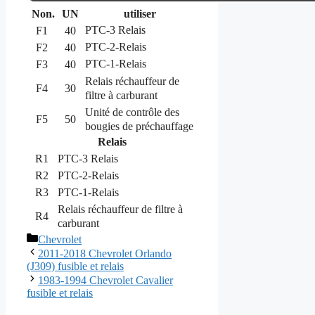
Non.
UN
utiliser
PTC-3 Relais
F1
40
PTC-2-Relais
F2
40
PTC-1-Relais
F3
40
Relais réchauffeur de
F4
30
filtre à carburant
Unité de contrôle des
F5
50
bougies de préchauffage
Relais
R1
PTC-3 Relais
R2
PTC-2-Relais
R3
PTC-1-Relais
Relais réchauffeur de filtre à
R4
carburant
Catégories
Chevrolet
2011-2018 Chevrolet Orlando
(J309) fusible et relais
1983-1994 Chevrolet Cavalier
fusible et relais