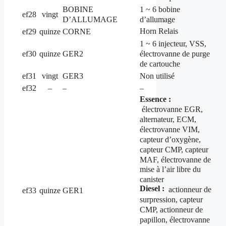
BOBINE
1 ~ 6 bobine
ef28
vingt
D’ALLUMAGE
d’allumage
Horn Relais
ef29
quinze
CORNE
1 ~ 6 injecteur, VSS,
électrovanne de purge
ef30
quinze
GER2
de cartouche
ef31
vingt
GER3
Non utilisé
ef32
–
–
–
Essence :
électrovanne EGR,
alternateur, ECM,
électrovanne VIM,
capteur d’oxygène,
capteur CMP, capteur
MAF, électrovanne de
mise à l’air libre du
canister
Diesel :
actionneur de
ef33
quinze
GER1
surpression, capteur
CMP, actionneur de
papillon, électrovanne