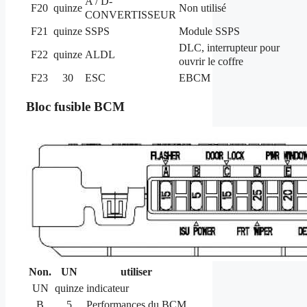
A / D-
F20
quinze
Non utilisé
CONVERTISSEUR
F21
quinze
SSPS
Module SSPS
DLC, interrupteur pour
F22
quinze
ALDL
ouvrir le coffre
F23
30
ESC
EBCM
Bloc fusible BCM
Non.
UN
utiliser
UN
quinze
indicateur
B
5
Performances du BCM