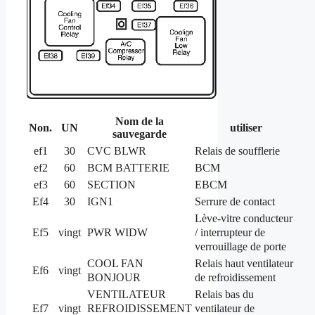
Nom de la
Non.
UN
utiliser
sauvegarde
ef1
30
CVC BLWR
Relais de soufflerie
ef2
60
BCM BATTERIE
BCM
ef3
60
SECTION
EBCM
Ef4
30
IGN1
Serrure de contact
Lève-vitre conducteur
/ interrupteur de
Ef5
vingt
PWR WIDW
verrouillage de porte
COOL FAN
Relais haut ventilateur
Ef6
vingt
BONJOUR
de refroidissement
VENTILATEUR
Relais bas du
REFROIDISSEMENT
ventilateur de
Ef7
vingt