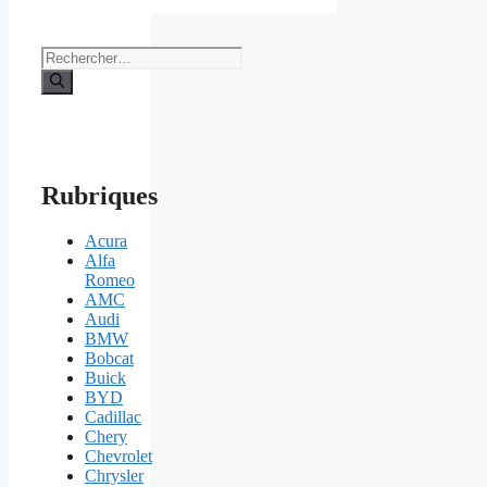
Rechercher :
Rubriques
Acura
Alfa
Romeo
AMC
Audi
BMW
Bobcat
Buick
BYD
Cadillac
Chery
Chevrolet
Chrysler