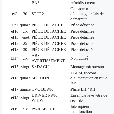
BAS
refroidissement
Contacteur
d’allumage, relais de
ef8
30
ST/IG2
démarreur
Ef9
quinze
PIÈCE DÉTACHÉE
Pièce détachée
ef10
dix
PIÈCE DÉTACHÉE
Pièce détachée
ef11
vingt
PIÈCE DÉTACHÉE
Pièce détachée
ef12
25
PIÈCE DÉTACHÉE
Pièce détachée
ef13
30
PIÈCE DÉTACHÉE
Pièce détachée
ABS
Ef14
dix
Non utilisé
AVERTISSEMENT
ef15
vingt
S / DACH
Montage toit ouvrant
EBCM, raccord
d’alimentation en huile
ef16
quinze
SECTION
ABS
ef17
quinze
CVC BLWR
Phare-LH / RH
DRIVER PWR
Ensemble lève-vitre de
ef18
vingt
WIDW
sécurité
Interrupteur
ef19
dix
PWR SPIEGEL
multifonction