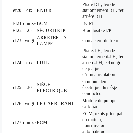
Phare RH, feu de
stationnement RH, feu
ef20
dix
RND RT
arrière RH
Ef21
quinze
BCM
BCM
Ef22
25
SÉCURITÉ IP
Bloc fusible I/P
ARRÊTER LA
ef23
vingt
Contacteur de frein
LAMPE
Phare-LH, feu de
stationnement-LH, feu
arrière-LH, éclairage
ef24
dix
LUI LT
de plaque
d’immatriculation
Commutateur
SIÈGE
électrique du siège
ef25
30
ÉLECTRIQUE
conducteur
Module de pompe à
ef26
vingt
LE CARBURANT
carburant
ECM, relais principal
du moteur,
ef27
quinze
ECM
transmission
automatique