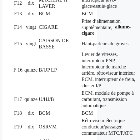
F12
dix
LAVER
glace/essuie-glace
F13
dix
BCM
BCM
Prise d’alimentation
allume-
F14
vingt
CIGARE
supplémentaire,
cigare
CAISSON DE
F15
vingt
Haut-parleurs de graves
BASSE
Levier de vitesses,
interrupteur PNP,
interrupteur de marche
F 16
quinze
B/UP LP
arrière, rétroviseur intérieur
ECM, interrupteur de frein,
cluster I/P
ECM, module de pompe à
carburant, transmission
F17
quinze
U/HJ/B
automatique
F18
dix
BCM
BCM
Rétroviseur électrique
conducteur/passager,
F19
dix
OSRVM
commutateur MTC/FATC