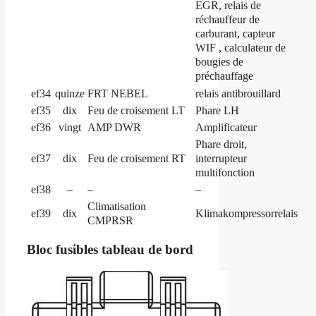
EGR, relais de
réchauffeur de
carburant, capteur
WIF , calculateur de
bougies de
préchauffage
ef34
quinze
FRT NEBEL
relais antibrouillard
ef35
dix
Feu de croisement LT
Phare LH
ef36
vingt
AMP DWR
Amplificateur
Phare droit,
interrupteur
ef37
dix
Feu de croisement RT
multifonction
ef38
–
–
–
Climatisation
ef39
dix
Klimakompressorrelais
CMPRSR
Bloc fusibles tableau de bord