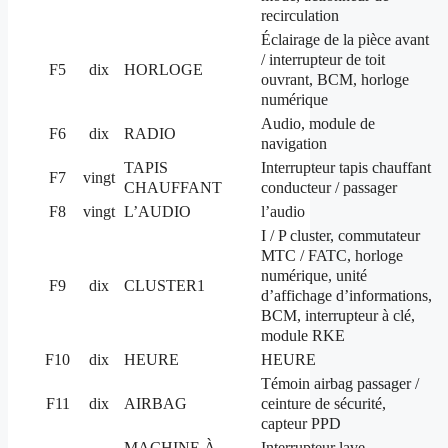
recirculation
Éclairage de la pièce avant
/ interrupteur de toit
F5
dix
HORLOGE
ouvrant, BCM, horloge
numérique
Audio, module de
F6
dix
RADIO
navigation
TAPIS
Interrupteur tapis chauffant
F7
vingt
CHAUFFANT
conducteur / passager
F8
vingt
L’AUDIO
l’audio
I / P cluster, commutateur
MTC / FATC, horloge
numérique, unité
F9
dix
CLUSTER1
d’affichage d’informations,
BCM, interrupteur à clé,
module RKE
F10
dix
HEURE
HEURE
Témoin airbag passager /
ceinture de sécurité,
F11
dix
AIRBAG
capteur PPD
MACHINE À
Interrupteur lave-