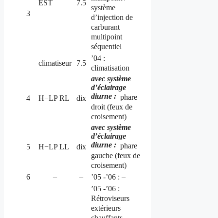
EST
7.5
système
3
d’injection de
carburant
multipoint
séquentiel
’04 :
climatiseur
7.5
climatisation
avec système
d’éclairage
diurne :
phare
4
H−LP RL
dix
droit (feux de
croisement)
avec système
d’éclairage
diurne :
phare
5
H−LP LL
dix
gauche (feux de
croisement)
6
–
–
’05 -’06 : –
’05 -’06 :
Rétroviseurs
extérieurs
chauffants,