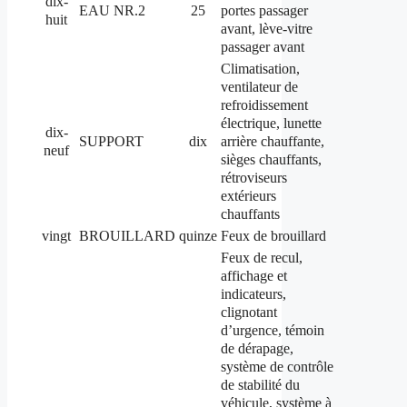
dix-
portes passager
EAU NR.2
25
huit
avant, lève-vitre
passager avant
Climatisation,
ventilateur de
refroidissement
électrique, lunette
dix-
arrière chauffante,
SUPPORT
dix
neuf
sièges chauffants,
rétroviseurs
extérieurs
chauffants
vingt
BROUILLARD
quinze
Feux de brouillard
Feux de recul,
affichage et
indicateurs,
clignotant
d’urgence, témoin
de dérapage,
système de contrôle
de stabilité du
véhicule, système à