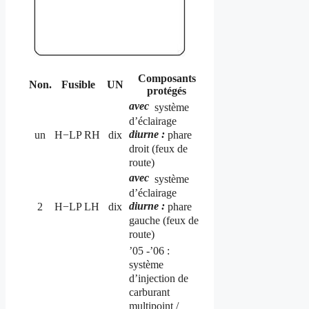
Composants
Non.
Fusible
UN
protégés
avec
système
d’éclairage
diurne :
phare
un
H−LP RH
dix
droit (feux de
route)
avec
système
d’éclairage
diurne :
phare
2
H−LP LH
dix
gauche (feux de
route)
’05 -’06 :
système
d’injection de
carburant
multipoint /