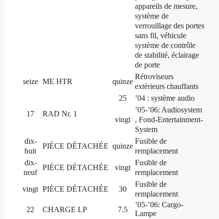
appareils de mesure,
système de
verrouillage des portes
sans fil, véhicule
système de contrôle
de stabilité, éclairage
de porte
Rétroviseurs
seize
ME HTR
quinze
extérieurs chauffants
25
’04 : système audio
’05-’06: Audiosystem
17
RAD Nr.
1
, Fond-Entertainment-
vingt
System
dix-
Fusible de
PIÈCE DÉTACHÉE
quinze
huit
remplacement
dix-
Fusible de
PIÈCE DÉTACHÉE
vingt
neuf
remplacement
Fusible de
vingt
PIÈCE DÉTACHÉE
30
remplacement
’05-’06: Cargo-
22
CHARGE LP
7.5
Lampe