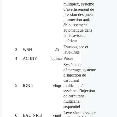
multiplex, système
d’avertissement de
pression des pneus
, protection anti-
éblouissement
automatique dans
le rétroviseur
intérieur
Essuie-glace et
3
WSH
25
lave-linge
4
AC INV
quinze
Prises
Système de
démarrage, système
d’injection de
carburant
multicanal /
5
IGN 2
vingt
système d’injection
de carburant
multicanal
séquentiel
Lève-vitre passager
6
EAU NR.3
vingt