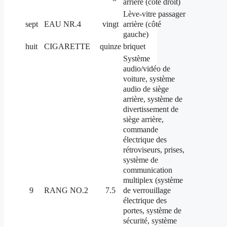
arrière (côté droit)
Lève-vitre passager
arrière (côté
sept
EAU NR.4
vingt
gauche)
huit
CIGARETTE
quinze
briquet
Système
audio/vidéo de
voiture, système
audio de siège
arrière, système de
divertissement de
siège arrière,
commande
électrique des
rétroviseurs, prises,
système de
communication
multiplex (système
de verrouillage
9
RANG NO.2
7.5
électrique des
portes, système de
sécurité, système