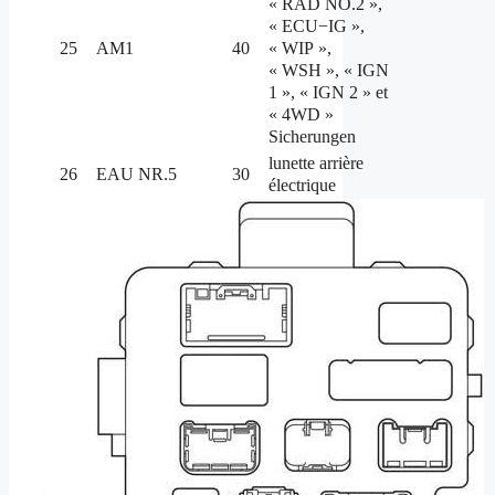
« RAD NO.2 »,
« ECU−IG »,
« WIP »,
25
AM1
40
« WSH », « IGN
1 », « IGN 2 » et
« 4WD »
Sicherungen
lunette arrière
26
EAU NR.5
30
électrique