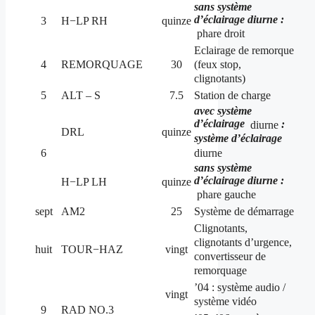
sans système
d’éclairage diurne :
3
H−LP RH
quinze
phare droit
Eclairage de remorque
(feux stop,
4
REMORQUAGE
30
clignotants)
5
ALT – S
7.5
Station de charge
avec système
d’éclairage
:
diurne
DRL
quinze
système d’éclairage
diurne
6
sans système
d’éclairage diurne :
H−LP LH
quinze
phare gauche
sept
AM2
25
Système de démarrage
Clignotants,
clignotants d’urgence,
huit
TOUR−HAZ
vingt
convertisseur de
remorquage
’04 : système audio /
vingt
système vidéo
9
RAD NO.3