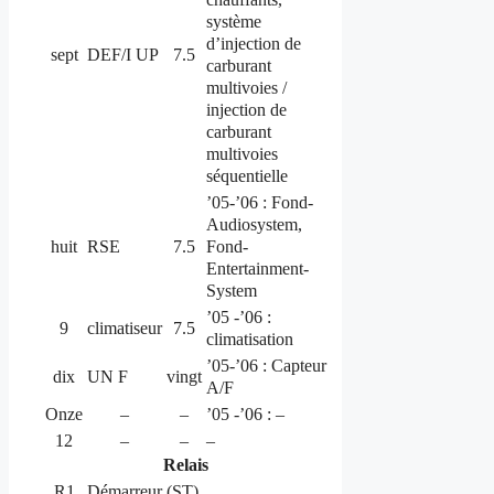
système
d’injection de
sept
DEF/I UP
7.5
carburant
multivoies /
injection de
carburant
multivoies
séquentielle
’05-’06 : Fond-
Audiosystem,
Fond-
huit
RSE
7.5
Entertainment-
System
’05 -’06 :
9
climatiseur
7.5
climatisation
’05-’06 : Capteur
dix
UN F
vingt
A/F
Onze
–
–
’05 -’06 : –
12
–
–
–
Relais
R1
Démarreur (ST)