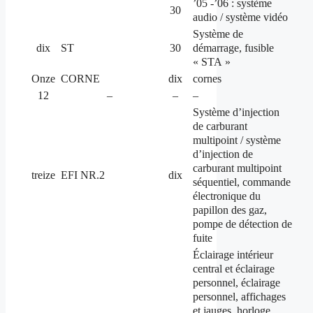
’05 -’06 : système
30
audio / système vidéo
Système de
démarrage, fusible
dix
ST
30
« STA »
Onze
CORNE
dix
cornes
12
–
–
–
Système d’injection
de carburant
multipoint / système
d’injection de
carburant multipoint
treize
EFI NR.2
dix
séquentiel, commande
électronique du
papillon des gaz,
pompe de détection de
fuite
Éclairage intérieur
central et éclairage
personnel, éclairage
personnel, affichages
et jauges, horloge,