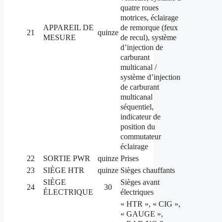
quatre roues
motrices, éclairage
de remorque (feux
APPAREIL DE
21
quinze
de recul), système
MESURE
d’injection de
carburant
multicanal /
système d’injection
de carburant
multicanal
séquentiel,
indicateur de
position du
commutateur
éclairage
22
SORTIE PWR
quinze
Prises
23
SIÈGE HTR
quinze
Sièges chauffants
SIÈGE
Sièges avant
24
30
ÉLECTRIQUE
électriques
« HTR », « CIG »,
« GAUGE »,