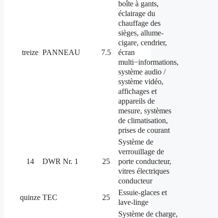
boîte à gants,
éclairage du
chauffage des
sièges, allume-
cigare, cendrier,
écran
treize
PANNEAU
7.5
multi−informations,
système audio /
système vidéo,
affichages et
appareils de
mesure, systèmes
de climatisation,
prises de courant
Système de
verrouillage de
porte conducteur,
14
DWR Nr.
1
25
vitres électriques
conducteur
Essuie-glaces et
quinze
TEC
25
lave-linge
Système de charge,