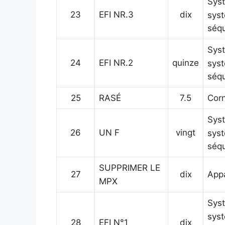
Syst
23
EFI NR.3
dix
syst
séqu
Syst
24
EFI NR.2
quinze
syst
séqu
25
RASÉ
7.5
Cor
Syst
26
UN F
vingt
syst
séqu
SUPPRIMER LE
27
dix
Appa
MPX
Syst
syst
28
EFI N°1
dix