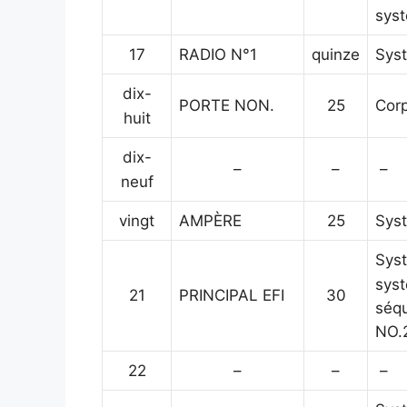
syst
17
RADIO N°1
quinze
Syst
dix-
PORTE NON.
25
Corp
huit
dix-
–
–
–
neuf
vingt
AMPÈRE
25
Syst
Syst
syst
21
PRINCIPAL EFI
30
séqu
NO.2
22
–
–
–