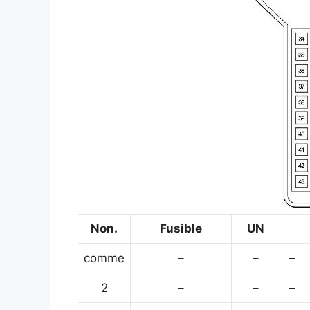
Non.
Fusible
UN
comme
–
–
–
2
–
–
–