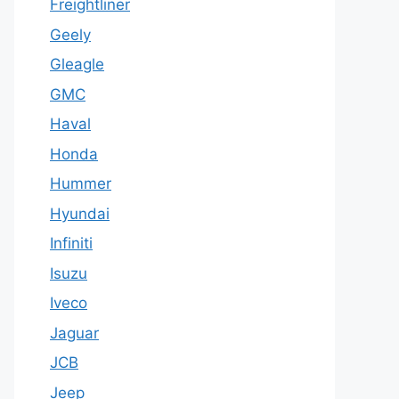
Freightliner
Geely
Gleagle
GMC
Haval
Honda
Hummer
Hyundai
Infiniti
Isuzu
Iveco
Jaguar
JCB
Jeep