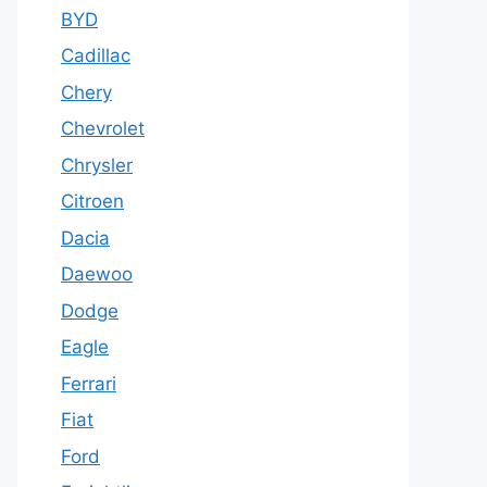
BYD
Cadillac
Chery
Chevrolet
Chrysler
Citroen
Dacia
Daewoo
Dodge
Eagle
Ferrari
Fiat
Ford