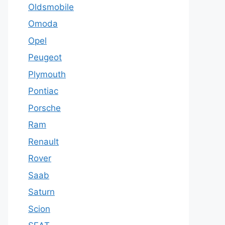
Oldsmobile
Omoda
Opel
Peugeot
Plymouth
Pontiac
Porsche
Ram
Renault
Rover
Saab
Saturn
Scion