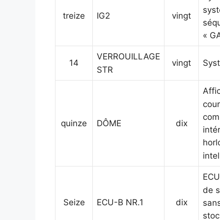
syst
treize
IG2
vingt
séqu
« GA
VERROUILLAGE
14
vingt
Syst
STR
Affi
cour
comm
quinze
DÔME
dix
inté
horl
inte
ECU 
de s
Seize
ECU-B NR.1
dix
sans
stoc