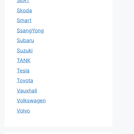
SEAT
Skoda
Smart
SsangYong
Subaru
Suzuki
TANK
Tesla
Toyota
Vauxhall
Volkswagen
Volvo