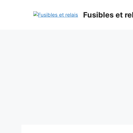
Aller
au
Fusibles et re
contenu