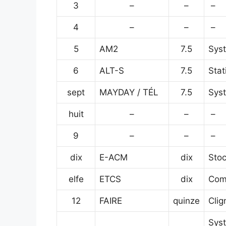
3
–
–
–
4
–
–
–
5
AM2
7.5
Sys
6
ALT-S
7.5
Stat
sept
MAYDAY / TÉL
7.5
Syst
huit
–
–
–
9
–
–
–
dix
E-ACM
dix
Sto
elfe
ETCS
dix
Com
12
FAIRE
quinze
Clig
Syst