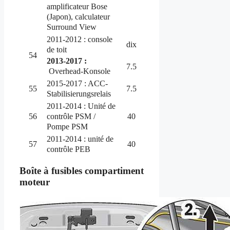
amplificateur Bose
(Japon), calculateur
Surround View
2011-2012 : console
dix
de toit
54
2013-2017 :
7.5
Overhead-Konsole
2015-2017 : ACC-
55
7.5
Stabilisierungsrelais
2011-2014 : Unité de
contrôle PSM /
56
40
Pompe PSM
2011-2014 : unité de
57
40
contrôle PEB
Boîte à fusibles compartiment
moteur