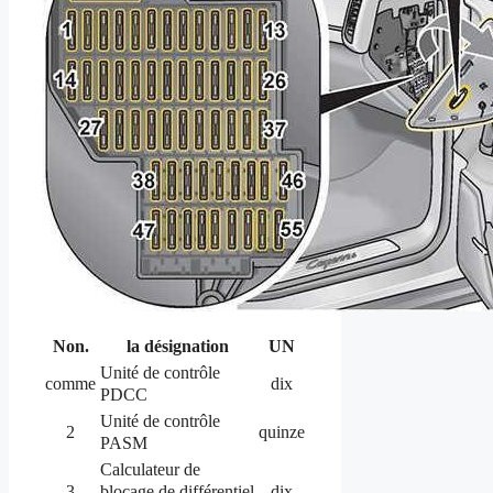
Non.
la désignation
UN
Unité de contrôle
comme
dix
PDCC
Unité de contrôle
2
quinze
PASM
Calculateur de
blocage de différentiel
3
dix