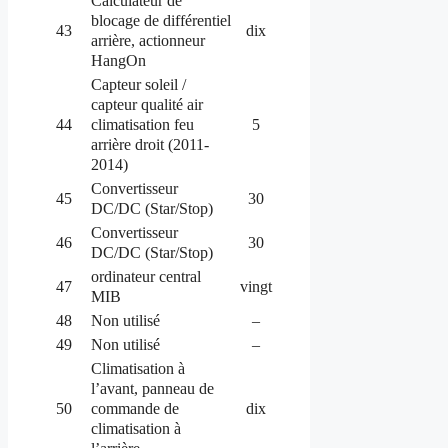
Calculateur de
blocage de différentiel
43
dix
arrière, actionneur
HangOn
Capteur soleil /
capteur qualité air
climatisation feu
44
5
arrière droit (2011-
2014)
Convertisseur
45
30
DC/DC (Star/Stop)
Convertisseur
46
30
DC/DC (Star/Stop)
ordinateur central
47
vingt
MIB
48
Non utilisé
–
49
Non utilisé
–
Climatisation à
l’avant, panneau de
commande de
50
dix
climatisation à