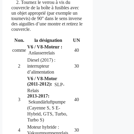
2. Tournez le verrou à vis du
couvercle de la boîte à fusibles avec
un objet approprié (par exemple un
tournevis) de 90° dans le sens inverse
des aiguilles d’une montre et retirez le
couvercle.
Non.
la désignation
UN
V6 / V8-Moteur :
comme
40
Anlasserrelais
Diesel (2017) :
interrupteur
2
30
d’alimentation
V6 / V8-Motor
(2011-2012):
SLP-
Relais
2013-2017:
3
40
Sekundärluftpumpe
(Cayenne S, S E-
Hybrid, GTS, Turbo,
Turbo S)
Moteur hybride :
4
30
Vakuumpumpenrelais