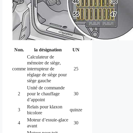
Non.
la désignation
UN
Calculateur de
mémoire de siège,
interrupteur de
comme
25
réglage de siège pour
siège gauche
Unité de commande
pour le chauffage
2
30
d’appoint
Relais pour klaxon
3
quinze
bicolore
Moteur d’essuie-glace
4
30
avant
Moteur pour toit