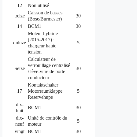
12
Non utilisé
–
Caisson de basses
treize
30
(Bose/Burmester)
14
BCM1
30
Moteur hybride
(2015-2017) :
quinze
5
chargeur haute
tension
Calculateur de
verrouillage centralisé
Seize
30
/ lève-vitre de porte
conducteur
Kontaktschalter
Motorraumklappe,
17
5
Reservehupe
dix-
BCM1
30
huit
dix-
Unité de contrôle du
5
neuf
moteur
vingt
BCM1
30