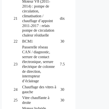
Moteur V8 (2011-
2014) : pompe de
circulation,
climatisation /
21
dix
chauffage d’appoint
2011-2017 : relais
pompe de circulation
chaleur résiduelle
22
BCM1
30
Passerelle réseau
CAN / diagnostic,
serrure de contact
électronique, serrure
23
7.5
électrique de colonne
de direction,
interrupteur
d’éclairage
Chauffage des vitres à
24
30
gauche
Vitre chauffante à
25
30
droite
Moteur hybride