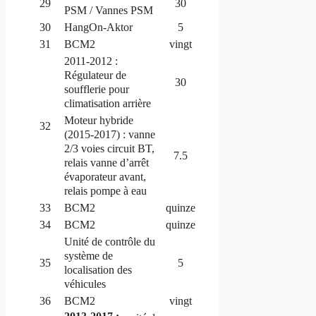
29
30
PSM / Vannes PSM
30
HangOn-Aktor
5
31
BCM2
vingt
2011-2012 :
Régulateur de
30
soufflerie pour
climatisation arrière
Moteur hybride
32
(2015-2017) : vanne
2/3 voies circuit BT,
7.5
relais vanne d’arrêt
évaporateur avant,
relais pompe à eau
33
BCM2
quinze
34
BCM2
quinze
Unité de contrôle du
système de
35
5
localisation des
véhicules
36
BCM2
vingt