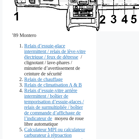
’89 Montero
Relais d’essuie-glace
intermittent / relais de lève-vitre
électrique / feux de détresse
/
clignotant / lave-phares /
minuterie d’avertissement de
ceinture de sécurité
Relais de chauffage
Relais de climatisation A & B
Relais d’essuie-vitre arrière
intermittent / boîtier de
temporisation d’essuie-glaces /
relais de surmultipliée / boîtier
de commande d’affichage de
l’indicateur de
moyeu de roue
libre automatique
Calculateur MPI ou calculateur
carburateur à rétroaction