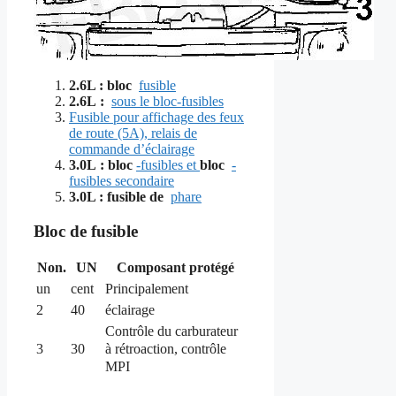
2.6L : bloc
fusible
2.6L :
sous le bloc-fusibles
Fusible pour affichage des feux
de route (5A), relais de
commande d’éclairage
3.0L : bloc
-fusibles et
bloc
-
fusibles secondaire
3.0L : fusible de
phare
Bloc de fusible
Non.
UN
Composant protégé
un
cent
Principalement
2
40
éclairage
Contrôle du carburateur
à rétroaction, contrôle
3
30
MPI