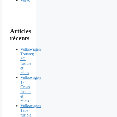
Volvo
Articles
récents
Volkswagen
Touareg
3G
fusible
et
relais
Volkswagen
T-
Cross
fusible
et
relais
Volkswagen
Taos
fusible