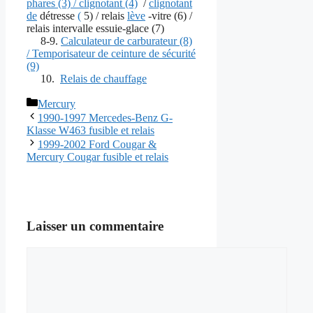
phares (3) / clignotant (4)
/
clignotant
de
détresse
(
5) / relais
lève
-vitre (6) /
relais intervalle essuie-glace (7)
8-9.
Calculateur de carburateur (8)
/ Temporisateur de ceinture de sécurité
(9)
10.
Relais de chauffage
Catégories
Mercury
1990-1997 Mercedes-Benz G-
Klasse W463 fusible et relais
1999-2002 Ford Cougar &
Mercury Cougar fusible et relais
Laisser un commentaire
Commentaire