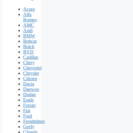
Acura
Alfa
Romeo
AMC
Audi
BMW
Bobcat
Buick
BYD
Cadillac
Chery
Chevrolet
Chrysler
Citroen
Dacia
Daewoo
Dodge
Eagle
Ferrari
Fiat
Ford
Freightliner
Geely
Gleagle