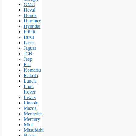
GMC
Haval
Honda
Hummer
Hyundai
Infiniti
Isuzu
Iveco
Jaguar
JCB
Jeep
Kia
Komatsu
Kubota
Lancia
Land
Rover
Lexus
Lincoln
Mazda
Mercedes
Mercury
Mini
Mitsubishi
Nissan