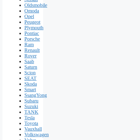
Oldsmobile
Omoda
Opel
Peugeot
Plymouth
Pontiac
Porsche
Ram
Renault
Rover
Saab
Saturn
Scion
SEAT
Skoda
Smart
SsangYong
Subaru
Suzuki
TANK
Tesla
Toyota
Vauxhall
Volkswagen