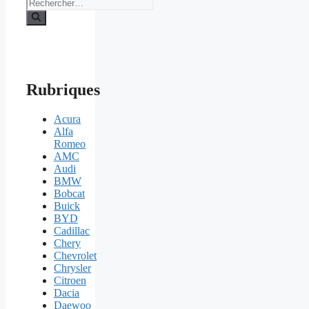
Rechercher :
Rubriques
Acura
Alfa
Romeo
AMC
Audi
BMW
Bobcat
Buick
BYD
Cadillac
Chery
Chevrolet
Chrysler
Citroen
Dacia
Daewoo