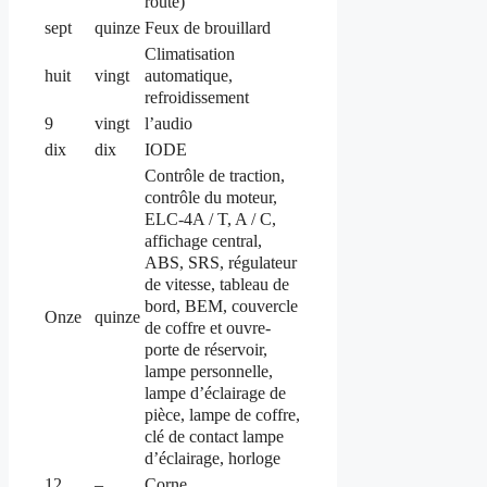
route)
sept
quinze
Feux de brouillard
Climatisation
automatique,
huit
vingt
refroidissement
9
vingt
l’audio
dix
dix
IODE
Contrôle de traction,
contrôle du moteur,
ELC-4A / T, A / C,
affichage central,
ABS, SRS, régulateur
de vitesse, tableau de
bord, BEM, couvercle
Onze
quinze
de coffre et ouvre-
porte de réservoir,
lampe personnelle,
lampe d’éclairage de
pièce, lampe de coffre,
clé de contact lampe
d’éclairage, horloge
12
–
Corne