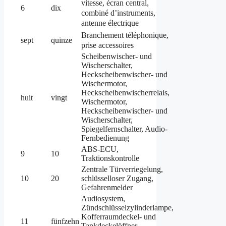
vitesse, écran central,
6
dix
combiné d’instruments,
antenne électrique
Branchement téléphonique,
sept
quinze
prise accessoires
Scheibenwischer- und
Wischerschalter,
Heckscheibenwischer- und
Wischermotor,
Heckscheibenwischerrelais,
huit
vingt
Wischermotor,
Heckscheibenwischer- und
Wischerschalter,
Spiegelfernschalter, Audio-
Fernbedienung
ABS-ECU,
9
10
Traktionskontrolle
Zentrale Türverriegelung,
10
20
schlüsselloser Zugang,
Gefahrenmelder
Audiosystem,
Zündschlüsselzylinderlampe,
Kofferraumdeckel- und
11
fünfzehn
Tankdeckelöffner,