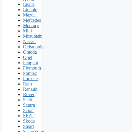
Lexus
Lincoln
Mazda
Mercedes
Mercury
Mini
Mitsubishi
Nissan
Oldsmobile
Omoda
Opel
Peugeot
Plymouth
Pontiac
Porsche
Ram
Renault
Rover
Saab
Saturn
Scion
SEAT
Skoda
Smart
SsangYong