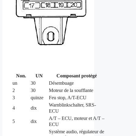
Non.
UN
Composant protégé
un
30
Désembuage
2
30
Moteur de la soufflante
3
quinze
Feu stop, A/T-ECU
Warnblinkschalter, SRS-
4
dix
ECU
A/T – ECU, moteur et A/T –
5
dix
ECU
Système audio, régulateur de