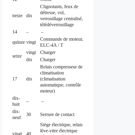
Clignotants, feux de
détresse, vol,
treize
dix
verrouillage centralisé,
télédéverrouillage
14
–
–
Commande de moteur,
quinze
vingt
ELC-4A / T
vingt
Charger
seize
dix
Charger
Relais compresseur de
climatisation
(climatisation
17
dix
automatique, contrôle
moteur)
dix-
–
–
huit
dix-
30
Serrure de contact
neuf
Siège électrique, relais
lève-vitre électrique
vingt
40