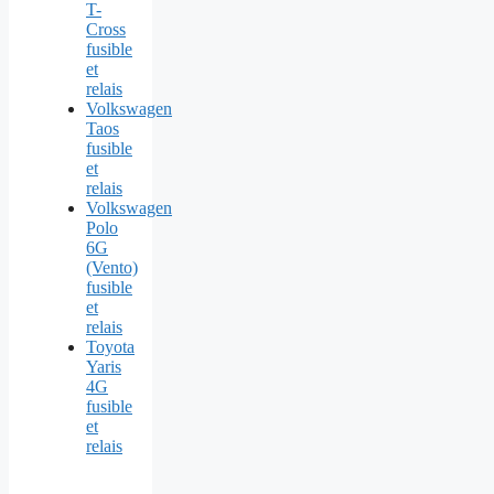
T-
Cross
fusible
et
relais
Volkswagen
Taos
fusible
et
relais
Volkswagen
Polo
6G
(Vento)
fusible
et
relais
Toyota
Yaris
4G
fusible
et
relais