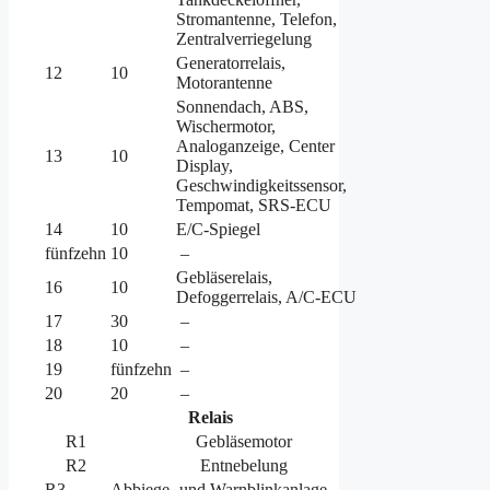
Stromantenne, Telefon,
Zentralverriegelung
Generatorrelais,
12
10
Motorantenne
Sonnendach, ABS,
Wischermotor,
Analoganzeige, Center
13
10
Display,
Geschwindigkeitssensor,
Tempomat, SRS-ECU
14
10
E/C-Spiegel
fünfzehn
10
–
Gebläserelais,
16
10
Defoggerrelais, A/C-ECU
17
30
–
18
10
–
19
fünfzehn
–
20
20
–
Relais
R1
Gebläsemotor
R2
Entnebelung
R3
Abbiege- und Warnblinkanlage