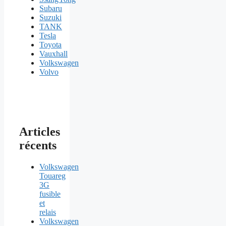
Subaru
Suzuki
TANK
Tesla
Toyota
Vauxhall
Volkswagen
Volvo
Articles
récents
Volkswagen
Touareg
3G
fusible
et
relais
Volkswagen