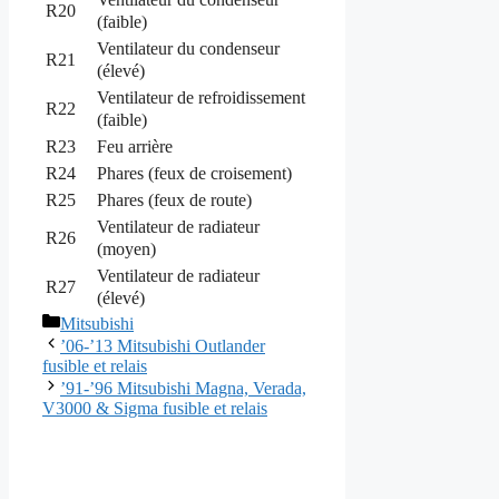
R20
(faible)
Ventilateur du condenseur
R21
(élevé)
Ventilateur de refroidissement
R22
(faible)
R23
Feu arrière
R24
Phares (feux de croisement)
R25
Phares (feux de route)
Ventilateur de radiateur
R26
(moyen)
Ventilateur de radiateur
R27
(élevé)
Catégories
Mitsubishi
’06-’13 Mitsubishi Outlander
fusible et relais
’91-’96 Mitsubishi Magna, Verada,
V3000 & Sigma fusible et relais