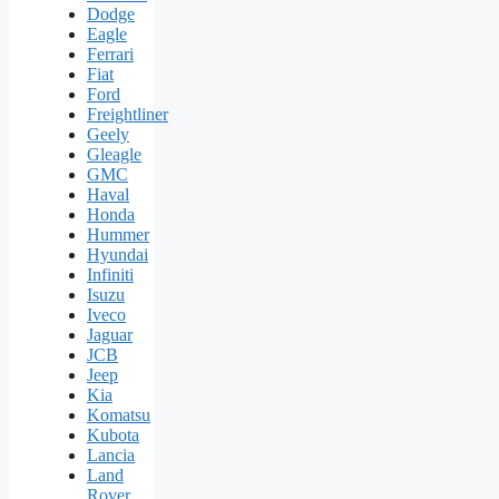
Dodge
Eagle
Ferrari
Fiat
Ford
Freightliner
Geely
Gleagle
GMC
Haval
Honda
Hummer
Hyundai
Infiniti
Isuzu
Iveco
Jaguar
JCB
Jeep
Kia
Komatsu
Kubota
Lancia
Land
Rover