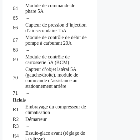
Module de commande de
64
phare 5A
65
–
Capteur de pression d’injection
66
d’air secondaire 15A
Module de contrôle de débit de
67
pompe à carburant 20A
68
–
Module de contrôle de
69
carrosserie 5A (BCM)
Capteur d’objet latéral 5A
(gauche/droite), module de
70
commande d’assistance au
stationnement arrière
71
–
Relais
Embrayage du compresseur de
R1
climatisation
R2
Démarreur
R3
–
Essuie-glace avant (réglage de
R4
la vitesse)