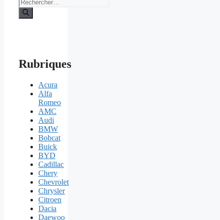
Rechercher :
Rubriques
Acura
Alfa
Romeo
AMC
Audi
BMW
Bobcat
Buick
BYD
Cadillac
Chery
Chevrolet
Chrysler
Citroen
Dacia
Daewoo