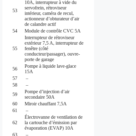
10A, interrupteur à vide du
servofrein, rétroviseur
53
intérieur, caméra de recul,
actionneur d’obturateur d’air
de calandre actif
54
Module de contrôle CVC 5A
Interrupteur de rétroviseur
extérieur 7,5 A, interrupteur de
55
fenêtre (côté
conducteur/passager), ouvre-
porte de garage
Pompe à liquide lave-glace
56
15A
57
–
58
–
Pompe d’injection d’air
59
secondaire 50A
60
Miroir chauffant 7,5A
61
–
Électrovanne de ventilation de
62
la cartouche d’émission par
évaporation (EVAP) 10A
63
–