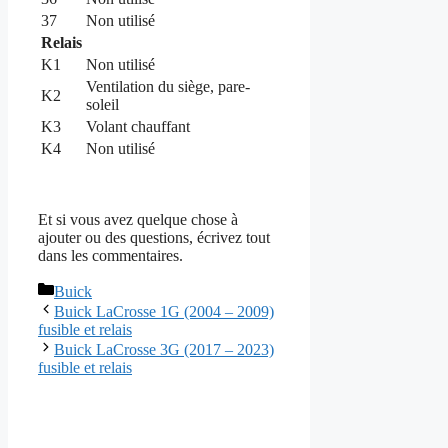
37
Non utilisé
Relais
K1
Non utilisé
Ventilation du siège, pare-
K2
soleil
K3
Volant chauffant
K4
Non utilisé
Et si vous avez quelque chose à
ajouter ou des questions, écrivez tout
dans les commentaires.
Catégories
Buick
Buick LaCrosse 1G (2004 – 2009)
fusible et relais
Buick LaCrosse 3G (2017 – 2023)
fusible et relais