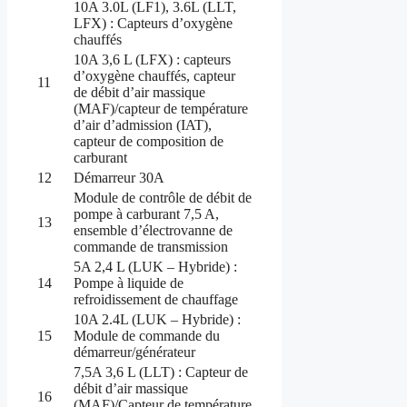
10A 3.0L (LF1), 3.6L (LLT,
LFX) : Capteurs d’oxygène
chauffés
10A 3,6 L (LFX) : capteurs
d’oxygène chauffés, capteur
11
de débit d’air massique
(MAF)/capteur de température
d’air d’admission (IAT),
capteur de composition de
carburant
12
Démarreur 30A
Module de contrôle de débit de
pompe à carburant 7,5 A,
13
ensemble d’électrovanne de
commande de transmission
5A 2,4 L (LUK – Hybride) :
14
Pompe à liquide de
refroidissement de chauffage
10A 2.4L (LUK – Hybride) :
15
Module de commande du
démarreur/générateur
7,5A 3,6 L (LLT) : Capteur de
débit d’air massique
16
(MAF)/Capteur de température