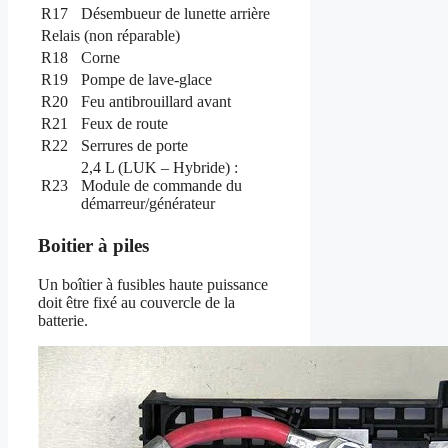
R17
Désembueur de lunette arrière
Relais (non réparable)
R18
Corne
R19
Pompe de lave-glace
R20
Feu antibrouillard avant
R21
Feux de route
R22
Serrures de porte
2,4 L (LUK – Hybride) :
R23
Module de commande du
démarreur/générateur
Boitier à piles
Un boîtier à fusibles haute puissance
doit être fixé au couvercle de la
batterie.