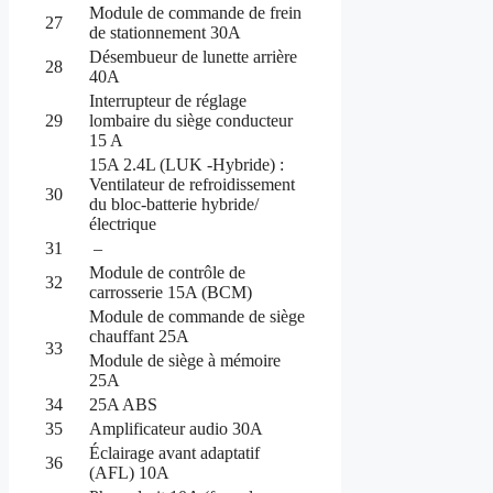
Module de commande de frein
27
de stationnement 30A
Désembueur de lunette arrière
28
40A
Interrupteur de réglage
29
lombaire du siège conducteur
15 A
15A 2.4L (LUK -Hybride) :
Ventilateur de refroidissement
30
du bloc-batterie hybride/
électrique
31
–
Module de contrôle de
32
carrosserie 15A (BCM)
Module de commande de siège
chauffant 25A
33
Module de siège à mémoire
25A
34
25A ABS
35
Amplificateur audio 30A
Éclairage avant adaptatif
36
(AFL) 10A