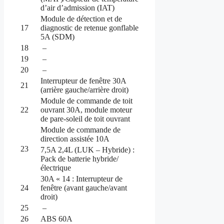
d’air d’admission (IAT)
Module de détection et de
17
diagnostic de retenue gonflable
5A (SDM)
18
–
19
–
20
–
Interrupteur de fenêtre 30A
21
(arrière gauche/arrière droit)
Module de commande de toit
22
ouvrant 30A, module moteur
de pare-soleil de toit ouvrant
Module de commande de
direction assistée 10A
23
7,5A 2,4L (LUK – Hybride) :
Pack de batterie hybride/
électrique
30A « 14 : Interrupteur de
24
fenêtre (avant gauche/avant
droit)
25
–
26
ABS 60A