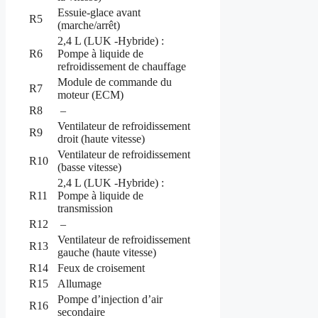
Essuie-glace avant
R5
(marche/arrêt)
2,4 L (LUK -Hybride) :
R6
Pompe à liquide de
refroidissement de chauffage
Module de commande du
R7
moteur (ECM)
R8
–
Ventilateur de refroidissement
R9
droit (haute vitesse)
Ventilateur de refroidissement
R10
(basse vitesse)
2,4 L (LUK -Hybride) :
R11
Pompe à liquide de
transmission
R12
–
Ventilateur de refroidissement
R13
gauche (haute vitesse)
R14
Feux de croisement
R15
Allumage
Pompe d’injection d’air
R16
secondaire