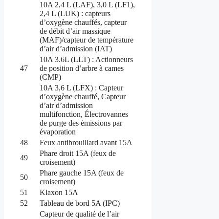
10A 2,4 L (LAF), 3,0 L (LF1),
2,4 L (LUK) : capteurs
d’oxygène chauffés, capteur
de débit d’air massique
(MAF)/capteur de température
d’air d’admission (IAT)
10A 3.6L (LLT) : Actionneurs
47
de position d’arbre à cames
(CMP)
10A 3,6 L (LFX) : Capteur
d’oxygène chauffé, Capteur
d’air d’admission
multifonction, Électrovannes
de purge des émissions par
évaporation
48
Feux antibrouillard avant 15A
Phare droit 15A (feux de
49
croisement)
Phare gauche 15A (feux de
50
croisement)
51
Klaxon 15A
52
Tableau de bord 5A (IPC)
Capteur de qualité de l’air