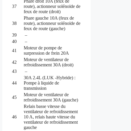
Phare droit 10A (feux de
37
route), actionneur solénoïde de
feux de route (droit)
Phare gauche 10A (feux de
38
route), actionneur solénoïde de
feux de route (gauche)
39
–
40
–
Moteur de pompe de
41
surpression de frein 20A
Moteur de ventilateur de
42
refroidissement 30A (droit)
43
–
30A 2.4L (LUK -Hybride) :
44
Pompe à liquide de
transmission
Moteur de ventilateur de
45
refroidissement 30A (gauche)
Relais basse vitesse du
ventilateur de refroidissement
46
10 A, relais haute vitesse du
ventilateur de refroidissement
gauche