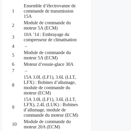
Ensemble d’électrovanne de
1
commande de transmission
15A
Module de commande du
2
moteur 5A (ECM)
10A ’14 : Embrayage du
3
compresseur de climatisation
4
–
Module de commande du
5
moteur 5A (ECM)
6
Moteur d’essuie-glace 30A
7
–
15A 3.0L (LF1), 3.6L (LLT,
LFX) : Bobines d’allumage,
8
module de commande du
moteur (ECM)
15A 3.0L (LF1), 3.6L (LLT,
LFX), 2.4L (LUK) : Bobines
9
d’allumage, module de
commande du moteur (ECM)
Module de commande du
10
moteur 20A (ECM)