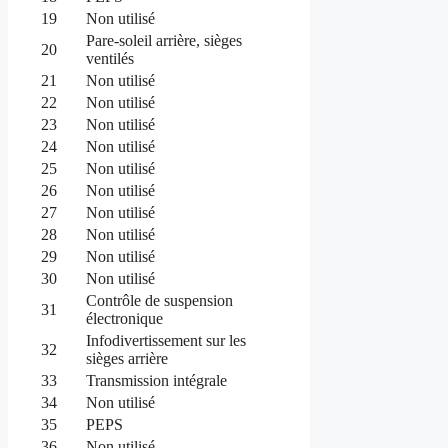
19
Non utilisé
Pare-soleil arrière, sièges
20
ventilés
21
Non utilisé
22
Non utilisé
23
Non utilisé
24
Non utilisé
25
Non utilisé
26
Non utilisé
27
Non utilisé
28
Non utilisé
29
Non utilisé
30
Non utilisé
Contrôle de suspension
31
électronique
Infodivertissement sur les
32
sièges arrière
33
Transmission intégrale
34
Non utilisé
35
PEPS
36
Non utilisé