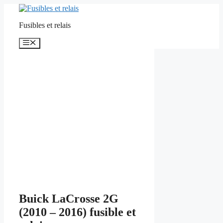
Aller
au
Fusibles et relais
contenu
Menu
Buick LaCrosse 2G
(2010 – 2016) fusible et