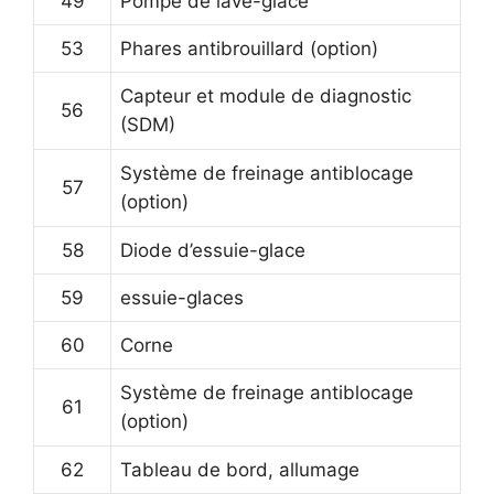
49
Pompe de lave-glace
53
Phares antibrouillard (option)
Capteur et module de diagnostic
56
(SDM)
Système de freinage antiblocage
57
(option)
58
Diode d’essuie-glace
59
essuie-glaces
60
Corne
Système de freinage antiblocage
61
(option)
62
Tableau de bord, allumage