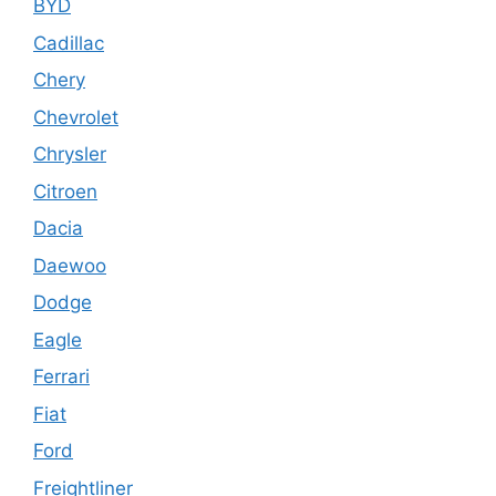
BYD
Cadillac
Chery
Chevrolet
Chrysler
Citroen
Dacia
Daewoo
Dodge
Eagle
Ferrari
Fiat
Ford
Freightliner