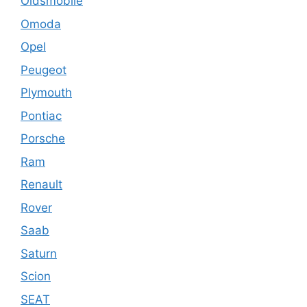
Oldsmobile
Omoda
Opel
Peugeot
Plymouth
Pontiac
Porsche
Ram
Renault
Rover
Saab
Saturn
Scion
SEAT