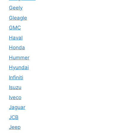
Geely
Gleagle
GMC
Haval
Honda
Hummer
Hyundai
Infiniti
Isuzu
Iveco
Jaguar
JCB
Jeep