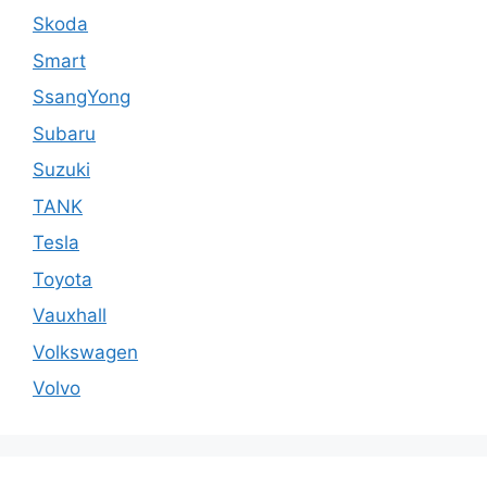
Skoda
Smart
SsangYong
Subaru
Suzuki
TANK
Tesla
Toyota
Vauxhall
Volkswagen
Volvo