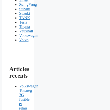
Smart
SsangYong
Subaru
Suzuki
TANK
Tesla
Toyota
Vauxhall
Volkswagen
Volvo
Articles
récents
Volkswagen
Touareg
3G
fusible
et
relais