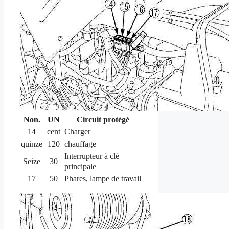
Non.
UN
Circuit protégé
14
cent
Charger
quinze
120
chauffage
Interrupteur à clé
Seize
30
principale
17
50
Phares, lampe de travail