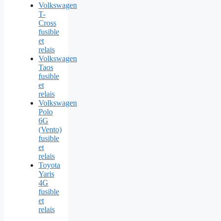
Volkswagen
T-
Cross
fusible
et
relais
Volkswagen
Taos
fusible
et
relais
Volkswagen
Polo
6G
(Vento)
fusible
et
relais
Toyota
Yaris
4G
fusible
et
relais