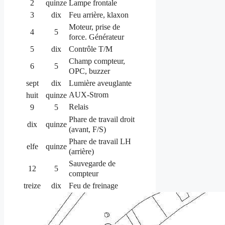
2
quinze
Lampe frontale
3
dix
Feu arrière, klaxon
Moteur, prise de
4
5
force.
Générateur
5
dix
Contrôle T/M
Champ compteur,
6
5
OPC, buzzer
sept
dix
Lumière aveuglante
AUX-Strom
huit
quinze
Relais
9
5
Phare de travail droit
dix
quinze
(avant, F/S)
Phare de travail LH
elfe
quinze
(arrière)
Sauvegarde de
12
5
compteur
treize
dix
Feu de freinage