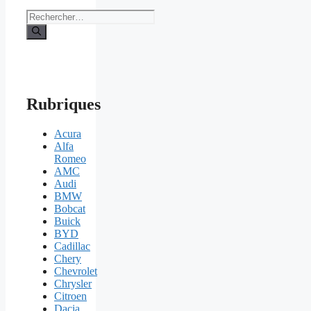
Rechercher :
Rubriques
Acura
Alfa
Romeo
AMC
Audi
BMW
Bobcat
Buick
BYD
Cadillac
Chery
Chevrolet
Chrysler
Citroen
Dacia