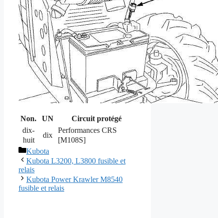
Non.
UN
Circuit protégé
dix-
Performances CRS
dix
huit
[M108S]
Catégories
Kubota
Kubota L3200, L3800 fusible et
relais
Kubota Power Krawler M8540
fusible et relais