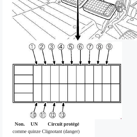
Non.
UN
Circuit protégé
comme
quinze
Clignotant (danger)