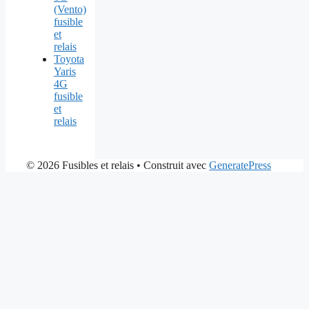
(Vento)
fusible
et
relais
Toyota
Yaris
4G
fusible
et
relais
© 2026 Fusibles et relais
• Construit avec
GeneratePress