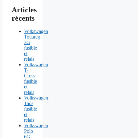
Articles
récents
Volkswagen
Touareg
3G
fusible
et
relais
Volkswagen
T-
Cross
fusible
et
relais
Volkswagen
Taos
fusible
et
relais
Volkswagen
Polo
6G