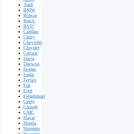
Audi
BMW
Bobcat
Buick
BYD
Cadillac
Chery
Chevrolet
Chrysler
Citroen
Dacia
Daewoo
Dodge
Eagle
Ferrari
Fiat
Ford
Freightliner
Geely
Gleagle
GMC
Haval
Honda
Hummer
Hyundai