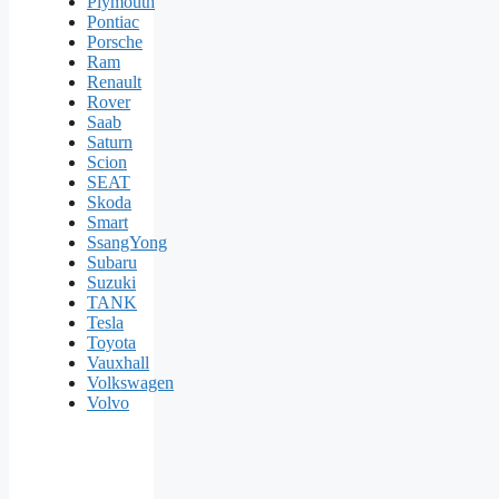
Plymouth
Pontiac
Porsche
Ram
Renault
Rover
Saab
Saturn
Scion
SEAT
Skoda
Smart
SsangYong
Subaru
Suzuki
TANK
Tesla
Toyota
Vauxhall
Volkswagen
Volvo