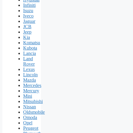
Infiniti
Isuzu
Iveco
Jaguar
JCB
Jeep
Kia
Komatsu
Kubota
Lancia
Land
Rover
Lexus
Lincoln
Mazda
Mercedes
Mercury
Mini
Mitsubishi
Nissan
Oldsmobile
Omoda
Opel
Peugeot