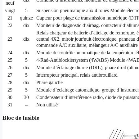
neuf
vingt
5
Suspension pneumatique aux 4 roues Module électr
21
quinze
Capteur pour plage de transmission numérique (DTR),
22
dix
Moniteur de diagnostic d’airbag, contacteur d’allum
Relais chargeur de batterie d’attelage de remorque, 
central 4X2, miroir jour/nuit électronique, panneau
23
dix
commande A/C auxiliaire, mélangeur A/C auxiliaire a
24
dix
Module de contrôle automatique de la température élec
25
5
4-Rad-Antiblockiersystem (4WABS) Module 4WAB
26
dix
Module d’éclairage diurne (DRL), phare droit (alimen
27
5
Interrupteur principal, relais antibrouillard
28
dix
Phare gauche
29
5
Module d’éclairage automatique, groupe d’instrum
30
30
Condensateur d’interférence radio, diode de puissa
31
–
Non utilisé
Bloc de fusible