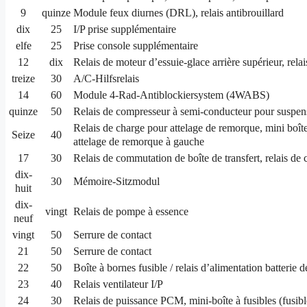
9
quinze
Module feux diurnes (DRL), relais antibrouillard
dix
25
I/P prise supplémentaire
elfe
25
Prise console supplémentaire
12
dix
Relais de moteur d’essuie-glace arrière supérieur, relai
treize
30
A/C-Hilfsrelais
14
60
Module 4-Rad-Antiblockiersystem (4WABS)
quinze
50
Relais de compresseur à semi-conducteur pour suspe
Relais de charge pour attelage de remorque, mini boîte à
Seize
40
attelage de remorque à gauche
17
30
Relais de commutation de boîte de transfert, relais de
dix-
30
Mémoire-Sitzmodul
huit
dix-
vingt
Relais de pompe à essence
neuf
vingt
50
Serrure de contact
21
50
Serrure de contact
22
50
Boîte à bornes fusible / relais d’alimentation batterie d
23
40
Relais ventilateur I/P
24
30
Relais de puissance PCM, mini-boîte à fusibles (fus