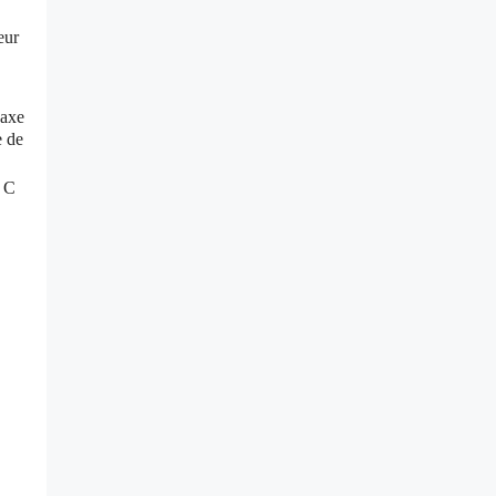
eur
’axe
e de
/ C