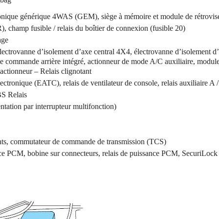
onique générique 4WAS (GEM), siège à mémoire et module de rétrovis
 champ fusible / relais du boîtier de connexion (fusible 20)
age
électrovanne d’isolement d’axe central 4X4, électrovanne d’isolement d
 de commande arrière intégré, actionneur de mode A/C auxiliaire, modul
ctionneur – Relais clignotant
tronique (EATC), relais de ventilateur de console, relais auxiliaire A 
S Relais
tation par interrupteur multifonction)
ents, commutateur de commande de transmission (TCS)
nce PCM, bobine sur connecteurs, relais de puissance PCM, SecuriLock