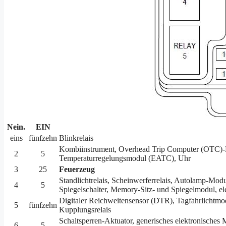
Nein.
EIN
eins
fünfzehn
Blinkrelais
Kombiinstrument, Overhead Trip Computer (OTC)-M
2
5
Temperaturregelungsmodul (EATC), Uhr
3
25
Feuerzeug
Standlichtrelais, Scheinwerferrelais, Autolamp-Modu
4
5
Spiegelschalter, Memory-Sitz- und Spiegelmodul, ele
Digitaler Reichweitensensor (DTR), Tagfahrlichtm
5
fünfzehn
Kupplungsrelais
Schaltsperren-Aktuator, generisches elektronisc
6
5