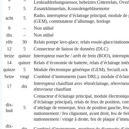
Lenkraddrehungssensor, beheiztes Gitterrelais, O
7
5
Zusatzklimarelais, Konsolengebläsemotor
Radio, interrupteur d’éclairage principal, module de
acht
5
(GEM), commutateur d’allumage, horloge
9
–
Non utilisé
dix
–
Non utilisé
elfe
30
Relais pompe lave-glace, relais essuie-glace/station
12
5
Connecteur de liaison de données (DLC)
treize
quinze
Interrupteur marche / arrêt de frein (BOO), interrupt
14
quinze
Relais d’économie de batterie, relais d’éclairage inté
quinze
5
Module électronique générique (GEM), SecuriLock
Seize
vingt
Combiné d’instruments (sans DRL), module d’éclairag
Interrupteur chauffant avec rétroéclairage, rétroviseur
17
dix
rétroviseur chauffant
Contacteur d’éclairage principal, module électroniqu
d’éclairage principal), relais de feux de position, c
dix-
d’attelage de remorque, feux de position gauche, feux
5
huit
stationnement / feu clignotant, avant droit, feu de fr
stationnement / virage à droite, feu de plaque d’imma
dix-
dix
Combiné d’instruments, moniteur de diagnostic d’ai