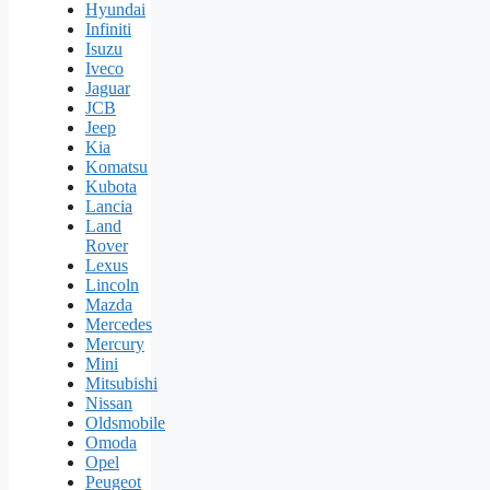
Hyundai
Infiniti
Isuzu
Iveco
Jaguar
JCB
Jeep
Kia
Komatsu
Kubota
Lancia
Land
Rover
Lexus
Lincoln
Mazda
Mercedes
Mercury
Mini
Mitsubishi
Nissan
Oldsmobile
Omoda
Opel
Peugeot