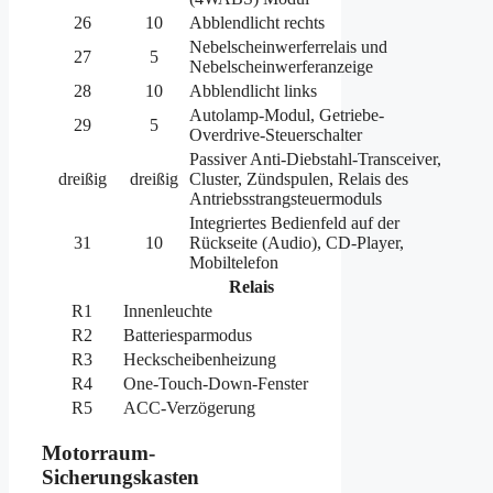
26
10
Abblendlicht rechts
Nebelscheinwerferrelais und
27
5
Nebelscheinwerferanzeige
28
10
Abblendlicht links
Autolamp-Modul, Getriebe-
29
5
Overdrive-Steuerschalter
Passiver Anti-Diebstahl-Transceiver,
dreißig
dreißig
Cluster, Zündspulen, Relais des
Antriebsstrangsteuermoduls
Integriertes Bedienfeld auf der
31
10
Rückseite (Audio), CD-Player,
Mobiltelefon
Relais
R1
Innenleuchte
R2
Batteriesparmodus
R3
Heckscheibenheizung
R4
One-Touch-Down-Fenster
R5
ACC-Verzögerung
Motorraum-
Sicherungskasten