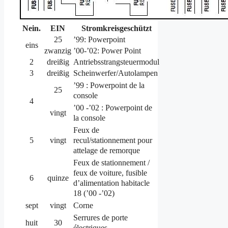
Nein.
EIN
Stromkreisgeschützt
25
’99: Powerpoint
eins
zwanzig
’00-’02: Power Point
2
dreißig
Antriebsstrangsteuermodul
3
dreißig
Scheinwerfer/Autolampen
’99 : Powerpoint de la
25
console
4
’00 -’02 : Powerpoint de
vingt
la console
Feux de
recul/stationnement pour
5
vingt
attelage de remorque
Feux de stationnement /
feux de voiture, fusible
6
quinze
d’alimentation habitacle
18 (’00 -’02)
sept
vingt
Corne
Serrures de porte
huit
30
électriques