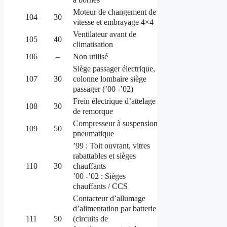
Moteur de changement de
104
30
vitesse et embrayage 4×4
Ventilateur avant de
105
40
climatisation
106
–
Non utilisé
Siège passager électrique,
colonne lombaire siège
107
30
passager (’00 -’02)
Frein électrique d’attelage
108
30
de remorque
Compresseur à suspension
109
50
pneumatique
’99 : Toit ouvrant, vitres
rabattables et sièges
chauffants
110
30
’00 -’02 : Sièges
chauffants / CCS
Contacteur d’allumage
d’alimentation par batterie
(circuits de
111
50