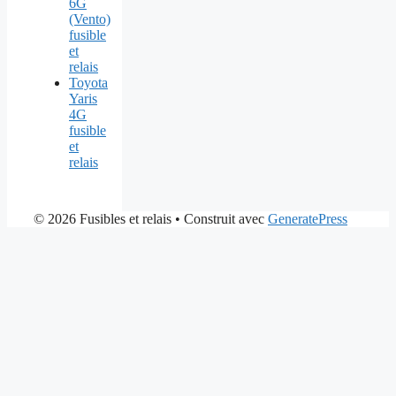
6G
(Vento)
fusible
et
relais
Toyota
Yaris
4G
fusible
et
relais
© 2026 Fusibles et relais
• Construit avec
GeneratePress