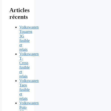
Articles
récents
Volkswagen
Touareg
3G
fusible
et
relais
Volkswagen
T-
Cross
fusible
et
relais
Volkswagen
Taos
fusible
et
relais
Volkswagen
Polo