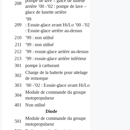
pompe de lave
–
glace de
lunette
208
arrière
’00 -’02 : pompe de lave
–
glace de
lunette
arrière
’99
: Essuie-glace avant
Hi/Lo
’00 -’02
209
: Essuie-glace arrière au-dessus
210
’99 : non utilisé
211
’99 : non utilisé
212
’99 : essuie-glace arrière au-dessus
213
’99 : essuie-glace arrière inférieur
301
pompe à carburant
Charge de la batterie pour attelage
302
de remorque
303
’00 -’02 : Essuie-glace avant Hi/Lo
Module de commande du groupe
304
motopropulseur
401
Non utilisé
Diode
Module de commande du groupe
501
motopropulseur