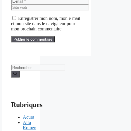
E-
mail
Site
web
Enregistrer mon nom, mon e-mail
et mon site dans le navigateur pour
mon prochain commentaire.
Rechercher :
Rubriques
Acura
Alfa
Romeo