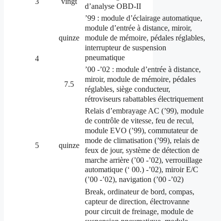
3
vingt
d’analyse OBD-II
’99 : module d’éclairage automatique,
module d’entrée à distance, miroir,
module de mémoire, pédales réglables,
quinze
interrupteur de suspension
pneumatique
4
’00 -’02 : module d’entrée à distance,
miroir, module de mémoire, pédales
7.5
réglables, siège conducteur,
rétroviseurs rabattables électriquement
Relais d’embrayage AC (’99), module
de contrôle de vitesse, feu de recul,
module EVO (’99), commutateur de
mode de climatisation (’99), relais de
5
quinze
feux de jour, système de détection de
marche arrière (’00 -’02), verrouillage
automatique (‘ 00.) -’02), miroir E/C
(’00 -’02), navigation (’00 -’02)
Break, ordinateur de bord, compas,
capteur de direction, électrovanne
pour circuit de freinage, module de