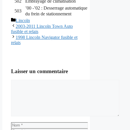
502
Embrayage de climatisation
’00 -’02 : Desserrage automatique
503
du frein de stationnement
Catégories
Lincoln
2003-2011 Lincoln Town Auto
fusible et relais
1998 Lincoln Navigator fusible et
relais
Laisser un commentaire
Commentaire
Nom