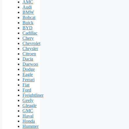
AMC
Audi
BMW
Bobcat
Buick
BYD
Cadillac
Chery
Chevrolet
Chrysler
Citroen
Dacia
Daewoo
Dodge
Eagle
Ferrari
Fiat
Ford
Freightliner
Geely
Gleagle
GMC
Haval
Honda
Hummer