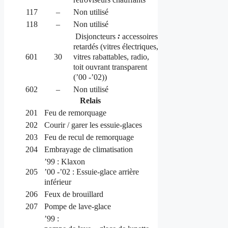
117
–
Non utilisé
118
–
Non utilisé
:
Disjoncteurs
accessoires
retardés (vitres électriques,
vitres rabattables, radio,
601
30
toit ouvrant transparent
(’00 -’02))
602
–
Non utilisé
Relais
201
Feu de remorquage
202
Courir / garer les essuie-glaces
203
Feu de recul de remorquage
204
Embrayage de climatisation
’99 : Klaxon
’00 -’02 : Essuie-glace arrière
205
inférieur
206
Feux de brouillard
207
Pompe de lave-glace
’99 :