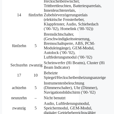
Heckscheibenwischer,
Trittbrettleuchten, Batteriesparrelais,
Innenleuchtenrelais,
14
fünfzehn
Zubehörverzögerungsrelais
(elektrische Fensterheber,
Klappfenster, Audio, Schiebedach
(’00-’02), Homelink (’00-’02))
Bremslichtschalter,
(Geschwindigkeitssteuerung,
Bremsschaltsperre, ABS, PCM-
fünfzehn
5
Moduleingänge), GEM-Modul,
Autolock (’00-’02),
Luftfederungsmodul (’00-’02)
Scheinwerfer (Hi Beams), Cluster (Hi
Sechszehn
zwanzig
Beam Indicator)
Beheizte
17
10
Spiegel/Heckscheibenheizungsanzeige
Instrumentenbeleuchtung
achtzehn
5
(Dimmerschalter), Uhr (Dimmer),
Navigationsbildschirm (’00-’02)
neunzehn
–
Nicht benutzt
Audio, Luftfederungsmodul,
zwanzig
5
Speichermodul, GEM-Modul,
digitaler Getriebebereichswähler