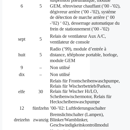
suspension pneumatique, module
GEM, rétroviseur chauffant (’00 -’02),
6
5
dégivreur arrière (’00 -’02), système
de détection de marche arrière (‘ 00
-’02) ‘ 02), desserrage automatique du
frein de stationnement (’00 -’02)
Relais de ventilateur Aux A/C,
sept
5
ventilateur de console
Radio (’99), module d’entrée à
distance, téléphone portable, horloge,
huit
5
module GEM
9
–
Non utilisé
dix
–
Non utilisé
Relais für Frontscheibenwaschpumpe,
Relais für Wischerbetrieb/Parken,
Relais für Wischer Hi/LO,
elfe
30
Scheibenwischermotor, Relais für
Heckscheibenwaschpumpe
12
fünfzehn
’00-’02: Luftfederungsschalter
Bremslichtschalter (Lampen),
dreizehn
zwanzig
Blinker/Warnblinker,
Geschwindigkeitskontrollmodul