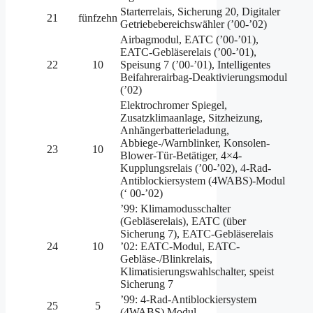
Starterrelais, Sicherung 20, Digitaler
21
fünfzehn
Getriebebereichswähler (’00-’02)
Airbagmodul, EATC (’00-’01),
EATC-Gebläserelais (’00-’01),
22
10
Speisung 7 (’00-’01), Intelligentes
Beifahrerairbag-Deaktivierungsmodul
(’02)
Elektrochromer Spiegel,
Zusatzklimaanlage, Sitzheizung,
Anhängerbatterieladung,
Abbiege-/Warnblinker, Konsolen-
23
10
Blower-Tür-Betätiger, 4×4-
Kupplungsrelais (’00-’02), 4-Rad-
Antiblockiersystem (4WABS)-Modul
(‘ 00-’02)
’99: Klimamodusschalter
(Gebläserelais), EATC (über
Sicherung 7), EATC-Gebläserelais
24
10
’02: EATC-Modul, EATC-
Gebläse-/Blinkrelais,
Klimatisierungswahlschalter, speist
Sicherung 7
’99: 4-Rad-Antiblockiersystem
25
5
(4WABS) Modul