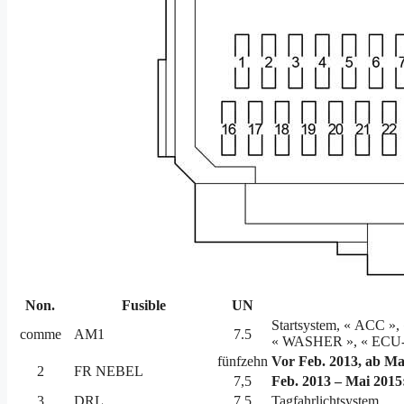
Non.
Fusible
UN
Startsystem, « ACC »
comme
AM1
7.5
« WASHER », « ECU-I
fünfzehn
Vor Feb. 2013, ab Ma
2
FR NEBEL
7,5
Feb. 2013 – Mai 2015
3
DRL
7,5
Tagfahrlichtsystem